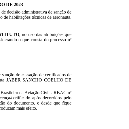
RO DE 2023
trativa de sanção de
o de habilitações técnicas de aeronauta.
STITUTO
, no uso das atribuições que
siderando o que consta do processo nº
e sanção de cassação de certificados de
o aeronauta JABER SANCHO COELHO DE
Brasileiro da Aviação Civil - RBAC nº
ença/certificado após decorridos pelo
ação do documento, e desde que fique
roduzam mais efeito.