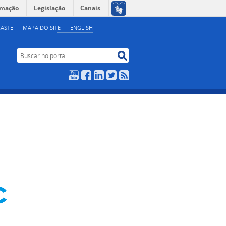
rmação
Legislação
Canais
ASTE
MAPA DO SITE
ENGLISH
Buscar no portal
Buscar no portal
YouTube
Facebook
LinkedIn
Twitter
RSS