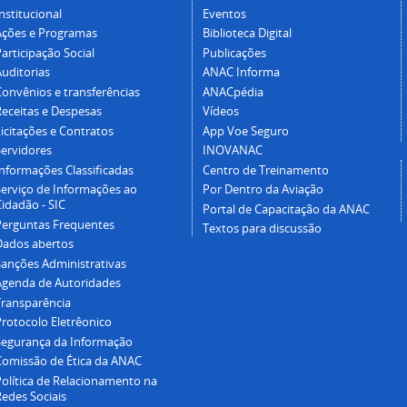
nstitucional
Eventos
Ações e Programas
Biblioteca Digital
articipação Social
Publicações
Auditorias
ANAC Informa
Convênios e transferências
ANACpédia
Receitas e Despesas
Vídeos
icitações e Contratos
App Voe Seguro
Servidores
INOVANAC
Informações Classificadas
Centro de Treinamento
Serviço de Informações ao
Por Dentro da Aviação
idadão - SIC
Portal de Capacitação da ANAC
Perguntas Frequentes
Textos para discussão
Dados abertos
Sanções Administrativas
Agenda de Autoridades
Transparência
Protocolo Eletrêonico
Segurança da Informação
Comissão de Ética da ANAC
Política de Relacionamento na
Redes Sociais