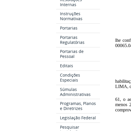
Internas
P
Instruções
Normativas
Portarias
Portarias
lhe con
Regulatórias
00065.0
Portarias de
Pessoal
Editais
Condições
Especiais
habilit
LIMA, 
Súmulas
Administrativas
61, o a
Programas, Planos
menos 2
e Diretrizes
comprov
Legislação Federal
Pesquisar