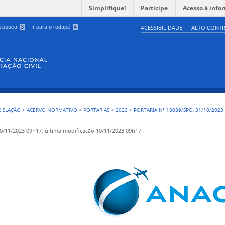
Simplifique!
Participe
Acesso à info
 a busca
3
Ir para o rodapé
4
ACESSIBILIDADE
ALTO CONTR
GISLAÇÃO
>
ACERVO NORMATIVO
>
PORTARIAS
>
2023
>
PORTARIA Nº 13039/SPO, 31/10/2023
0/11/2023 09h17,
última modificação
10/11/2023 09h17