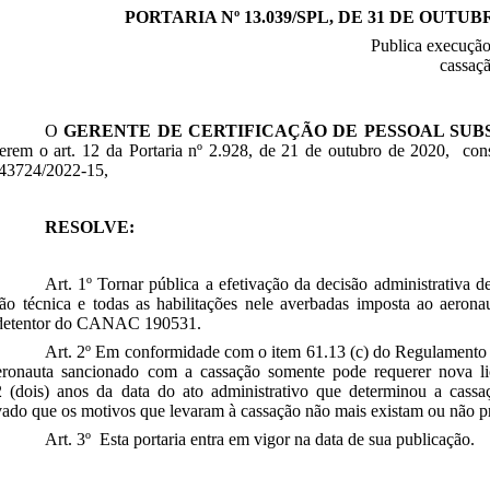
PORTARIA Nº 13.039/SPL, DE 31 DE OUTUB
ublica execução de decisão adminis
cassaçã
O
GERENTE DE CERTIFICAÇÃO DE PESSOAL SUB
ferem o art. 12 da Portaria nº 2.928, de 21 de outubro de 2020, con
43724/2022-15,
RESOLVE:
Art. 1º Tornar pública a efetivação da decisão administrativa d
ação técnica e todas as habilitações nele averbadas imposta a
detentor do CANAC 190531.
Art. 2º Em conformidade com o item 61.13 (c) do Regulamento 
eronauta sancionado com a cassação somente pode requerer nova lic
 (dois) anos da data do ato administrativo que determinou a cass
ado que os motivos que levaram à cassação não mais existam ou não p
Art. 3º Esta portaria entra em vigor na data de sua publicação.