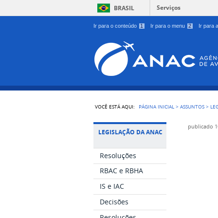
Serviços
BRASIL
Ir para o conteúdo
1
Ir para o menu
2
Ir para
VOCÊ ESTÁ AQUI:
PÁGINA INICIAL
>
ASSUNTOS
>
LE
publicado
1
LEGISLAÇÃO DA ANAC
Resoluções
RBAC e RBHA
IS e IAC
Decisões
Resoluções