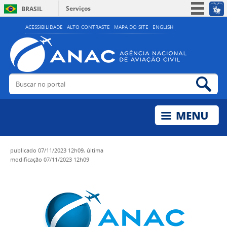
Serviços
BRASIL
Simplifique!
ACESSIBILIDADE
ALTO CONTRASTE
MAPA DO SITE
ENGLISH
Participe
Acesso à informação
Legislação
Buscar no portal
Bus
Canais
publicado
07/11/2023 12h09,
última
modificação
07/11/2023 12h09