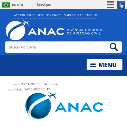
Serviços
BRASIL
Simplifique!
ACESSIBILIDADE
ALTO CONTRASTE
MAPA DO SITE
ENGLISH
Participe
Acesso à informação
Legislação
Buscar no portal
Bus
Canais
publicado
03/11/2023 15h34,
última
modificação
24/10/2024 15h17