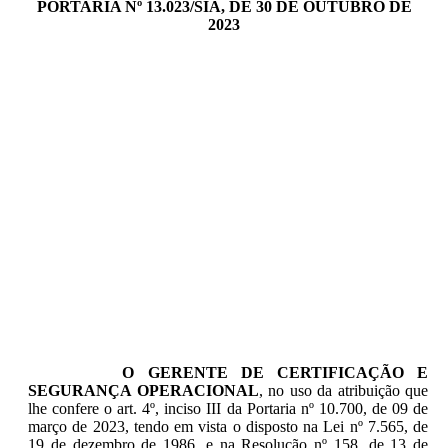
PORTARIA Nº 13.023/SIA, DE 30 DE OUTUBRO DE
2023
O GERENTE DE CERTIFICAÇÃO E
SEGURANÇA OPERACIONAL
, no uso da atribuição que
lhe confere o art. 4º, inciso III da Portaria nº 10.700, de 09 de
março de 2023, tendo em vista o disposto na Lei nº 7.565, de
19 de dezembro de 1986, e na Resolução nº 158, de 13 de