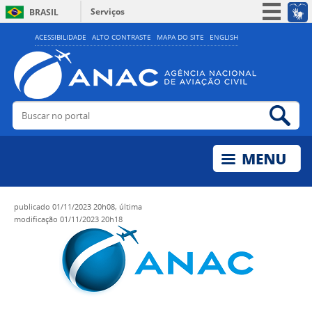
Serviços
BRASIL
Simplifique!
ACESSIBILIDADE
ALTO CONTRASTE
MAPA DO SITE
ENGLISH
Participe
Acesso à informação
Legislação
Buscar no portal
Bus
Canais
publicado
01/11/2023 20h08,
última
modificação
01/11/2023 20h18