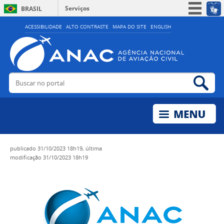
Serviços
BRASIL
Simplifique!
ACESSIBILIDADE
ALTO CONTRASTE
MAPA DO SITE
ENGLISH
Participe
Acesso à informação
Legislação
Buscar no portal
Bus
Canais
publicado
31/10/2023 18h19,
última
modificação
31/10/2023 18h19