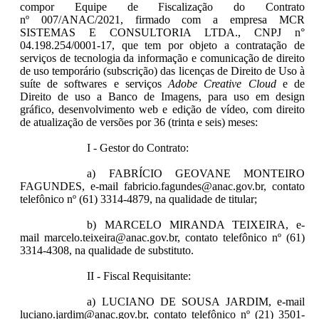
compor Equipe de Fiscalização do Contrato
nº 007/ANAC/2021, firmado com a empresa MCR
SISTEMAS E CONSULTORIA LTDA., CNPJ n°
04.198.254/0001-17, que tem por objeto a contratação de
serviços de tecnologia da informação e comunicação de direito
de uso temporário (subscrição) das licenças de Direito de Uso à
suíte de softwares e serviços
Adobe Creative Cloud
e de
Direito de uso a Banco de Imagens, para uso em design
gráfico, desenvolvimento web e edição de vídeo, com direito
de atualização de versões por 36 (trinta e seis) meses:
I - Gestor do Contrato:
a) FABRÍCIO GEOVANE MONTEIRO
FAGUNDES, e-mail fabricio.fagundes@anac.gov.br, contato
telefônico nº (61) 3314-4879, na qualidade de titular;
b) MARCELO MIRANDA TEIXEIRA, e-
mail marcelo.teixeira@anac.gov.br, contato telefônico nº (61)
3314-4308, na qualidade de substituto.
II - Fiscal Requisitante:
a) LUCIANO DE SOUSA JARDIM, e-mail
luciano.jardim@anac.gov.br, contato telefônico nº (21) 3501-