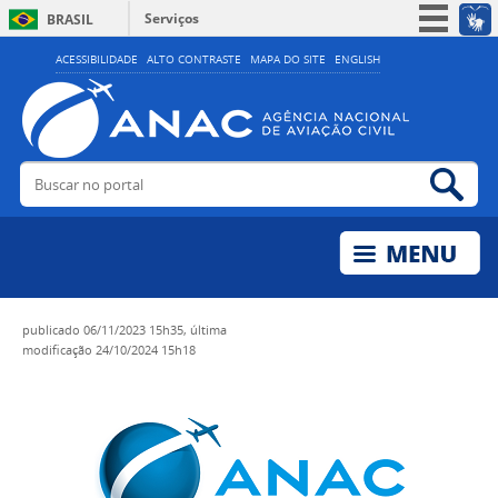
Serviços
BRASIL
Simplifique!
ACESSIBILIDADE
ALTO CONTRASTE
MAPA DO SITE
ENGLISH
Participe
Acesso à informação
Legislação
Buscar no portal
Bus
Canais
publicado
06/11/2023 15h35,
última
modificação
24/10/2024 15h18