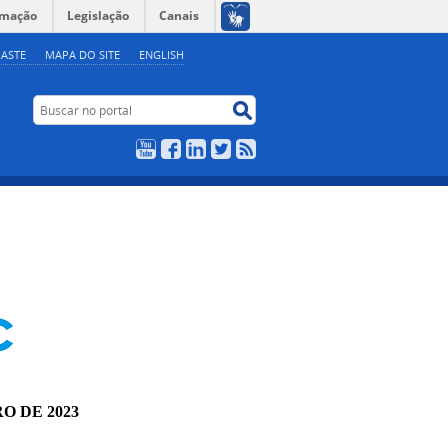
rmação
Legislação
Canais
ASTE
MAPA DO SITE
ENGLISH
Buscar no portal
Buscar no portal
YouTube
Facebook
LinkedIn
Twitter
RSS
RO DE 2023