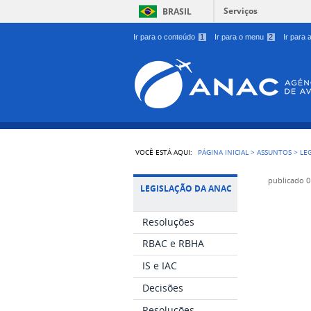
Serviços
BRASIL
Ir para o conteúdo
1
Ir para o menu
2
Ir para
VOCÊ ESTÁ AQUI:
PÁGINA INICIAL
>
ASSUNTOS
>
LE
publicado
0
LEGISLAÇÃO DA ANAC
Resoluções
RBAC e RBHA
IS e IAC
Decisões
Resoluções