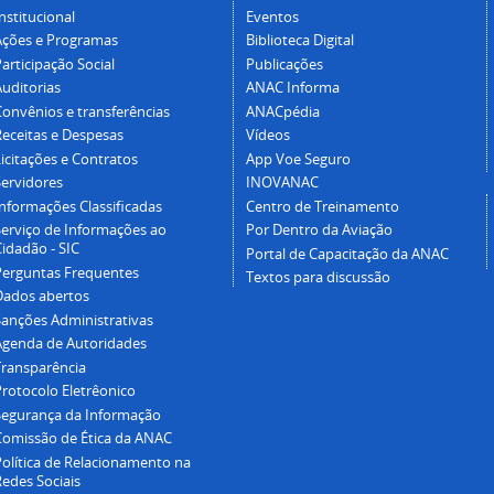
nstitucional
Eventos
Ações e Programas
Biblioteca Digital
articipação Social
Publicações
Auditorias
ANAC Informa
Convênios e transferências
ANACpédia
Receitas e Despesas
Vídeos
icitações e Contratos
App Voe Seguro
Servidores
INOVANAC
Informações Classificadas
Centro de Treinamento
Serviço de Informações ao
Por Dentro da Aviação
idadão - SIC
Portal de Capacitação da ANAC
Perguntas Frequentes
Textos para discussão
Dados abertos
Sanções Administrativas
Agenda de Autoridades
Transparência
Protocolo Eletrêonico
Segurança da Informação
Comissão de Ética da ANAC
Política de Relacionamento na
Redes Sociais