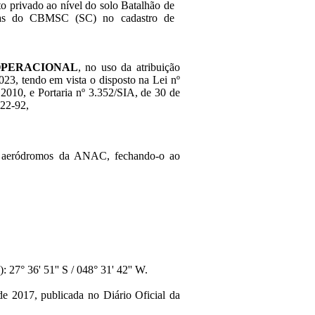
o privado ao nível do solo Batalhão de
eas do CBMSC (SC) no cadastro de
OPERACIONAL
, no uso da atribuição
2023, tendo em vista o disposto na Lei nº
2010, e Portaria nº 3.352/SIA, de 30 de
022-92,
de aeródromos da ANAC, fechando-o ao
 27° 36' 51'' S / 048° 31' 42'' W.
de 2017, publicada no Diário Oficial da