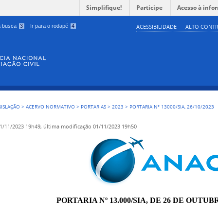
Simplifique!
Participe
Acesso à info
 a busca
3
Ir para o rodapé
4
ACESSIBILIDADE
ALTO CONTR
GISLAÇÃO
>
ACERVO NORMATIVO
>
PORTARIAS
>
2023
>
PORTARIA Nº 13000/SIA, 26/10/2023
1/11/2023 19h49,
última modificação
01/11/2023 19h50
PORTARIA Nº 13.000/SIA, DE 26 DE OUTUB