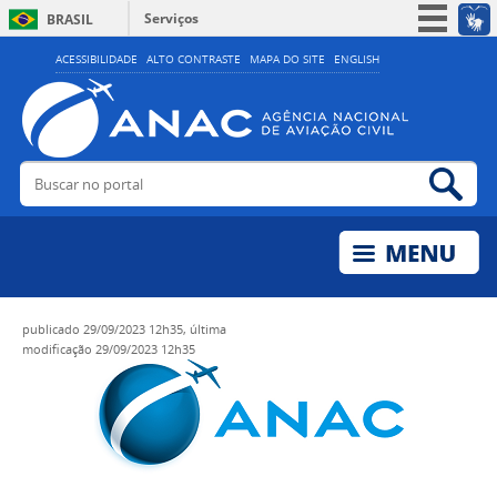
Serviços
BRASIL
Simplifique!
ACESSIBILIDADE
ALTO CONTRASTE
MAPA DO SITE
ENGLISH
Participe
Acesso à informação
Legislação
Buscar no portal
Bus
Canais
publicado
29/09/2023 12h35,
última
modificação
29/09/2023 12h35