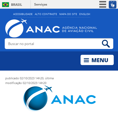
Serviços
BRASIL
Simplifique!
ACESSIBILIDADE
ALTO CONTRASTE
MAPA DO SITE
ENGLISH
Participe
Acesso à informação
Legislação
Buscar no portal
Bus
Canais
publicado
02/10/2023 14h20,
última
modificação
02/10/2023 14h20