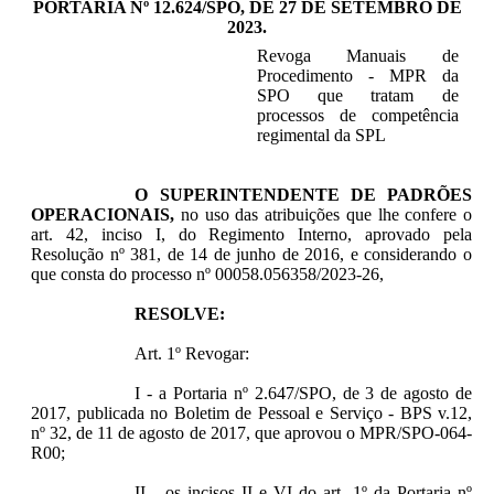
PORTARIA Nº 12.624/SPO, DE 27 DE SETEMBRO DE
2023.
Revoga Manuais de
Procedimento - MPR da
SPO que tratam de
processos de competência
regimental da SPL
O SUPERINTENDENTE DE PADRÕES
OPERACIONAIS
,
no uso das atribuições que lhe confere o
art. 42, inciso I, do Regimento Interno, aprovado pela
Resolução nº 381, de 14 de junho de 2016, e considerando o
que consta do processo nº 00058.056358/2023-26,
RESOLVE:
Art. 1º Revogar:
I - a Portaria nº 2.647/SPO, de 3 de agosto de
2017, publicada no Boletim de Pessoal e Serviço - BPS v.12,
nº 32, de 11 de agosto de 2017, que aprovou o MPR/SPO-064-
R00;
II - os incisos II e VI do art. 1º da Portaria nº