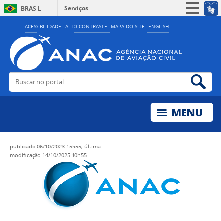
Serviços
BRASIL
Simplifique!
ACESSIBILIDADE
ALTO CONTRASTE
MAPA DO SITE
ENGLISH
Participe
Acesso à informação
Legislação
Buscar no portal
Bus
Canais
publicado
06/10/2023 15h55,
última
modificação
14/10/2025 10h55