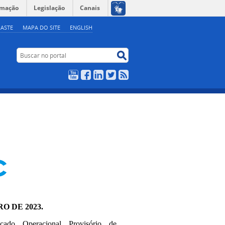
rmação
Legislação
Canais
ASTE
MAPA DO SITE
ENGLISH
Buscar no portal
Buscar no portal
YouTube
Facebook
LinkedIn
Twitter
RSS
RO DE 2023.
icado Operacional Provisório de