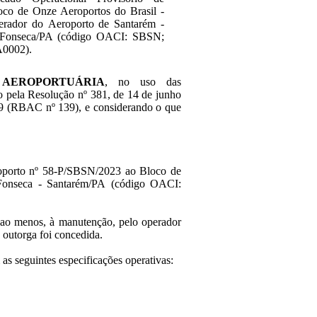
oco de Onze Aeroportos do Brasil -
rador do Aeroporto de Santarém -
 Fonseca/PA (código OACI: SBSN;
A0002).
 AEROPORTUÁRIA
, no uso das
do pela Resolução nº 381, de 14 de junho
39 (RBAC nº 139), e considerando o que
eroporto nº 58-P/SBSN/2023 ao Bloco de
 Fonseca - Santarém/PA (código OACI:
a, ao menos, à manutenção, pelo operador
 outorga foi concedida.
 as seguintes especificações operativas: