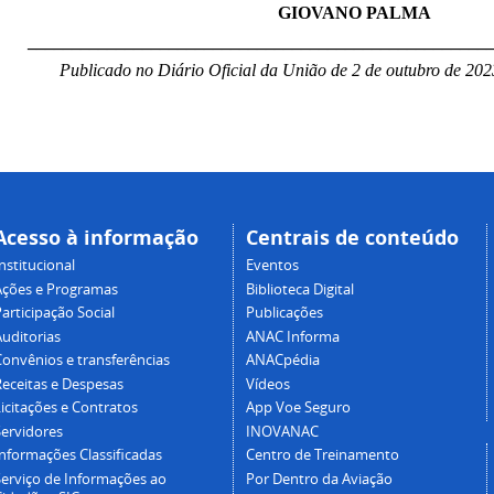
GIOVANO PALMA
____________________________________________________
Publicado no Diário Oficial da União de 2 de outubro de 202
Acesso à informação
Centrais de conteúdo
nstitucional
Eventos
Ações e Programas
Biblioteca Digital
articipação Social
Publicações
Auditorias
ANAC Informa
Convênios e transferências
ANACpédia
Receitas e Despesas
Vídeos
icitações e Contratos
App Voe Seguro
Servidores
INOVANAC
Informações Classificadas
Centro de Treinamento
Serviço de Informações ao
Por Dentro da Aviação