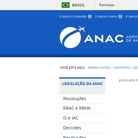
Serviços
BRASIL
Ir para o conteúdo
1
Ir para o menu
2
Ir para
VOCÊ ESTÁ AQUI:
PÁGINA INICIAL
>
ASSUNTOS
>
LE
publicado
0
LEGISLAÇÃO DA ANAC
Resoluções
RBAC e RBHA
IS e IAC
Decisões
Resoluções