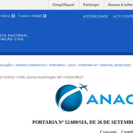
Simplifique!
Participe
Acesso à info
 a busca
3
Ir para o rodapé
4
ACESSIBILIDADE
ALTO CONTR
GISLAÇÃO
>
ACERVO NORMATIVO
>
PORTARIAS
>
2023
>
PORTARIA Nº 12609/SIA, 26/09/2023
2/10/2023 11h05,
última modificação
28/11/2024 09h27
PORTARIA Nº 12.609/SIA, DE 26 DE SETEMB
Concede Certif