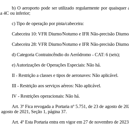
b) O aeroporto pode ser utilizado regularmente por quaisquer
ia 4C ou inferior;
c) Tipo de operação por pista/cabeceira:
Cabeceira 10: VFR Diurno/Noturno e IFR Não-precisão Diurno
Cabeceira 28: VFR Diurno/Noturno e IFR Não-precisão Diurno
d) Categoria Contraincêndio do Aeródromo - CAT: 6 (seis);
e) Autorizações de Operações Especiais: Não há.
II - Restrição a classes e tipos de aeronaves: Não aplicável.
III - Restrição aos serviços aéreos: Não aplicável.
IV - Restrições operacionais: Não há.
Art. 3º Fica revogada a Portaria nº 5.751, de 23 de agosto de 2
 agosto de 2021, Seção 1, página 37.
Art. 4º Esta Portaria entra em vigor em 27 de novembro de 2023