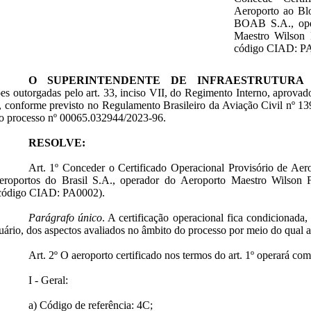
Aeroporto ao Bl
BOAB S.A., ope
Maestro Wilson
código CIAD: P
O SUPERINTENDENTE DE INFRAESTRUTURA
ões outorgadas pelo art. 33, inciso VII, do Regimento Interno, aprova
, conforme previsto no Regulamento Brasileiro da Aviação Civil nº 1
o processo nº
00065.032944/2023-96
.
RESOLVE:
Art. 1º Conceder o Certificado Operacional Provisório de A
roportos do Brasil S.A., operador do Aeroporto Maestro Wilson
ódigo CIAD: PA0002).
Parágrafo único
. A certificação operacional fica condicionad
uário, dos aspectos avaliados no âmbito do processo por meio do qual a
Art. 2º O aeroporto certificado nos termos do art. 1º operará com
I - Geral:
a) Código de referência: 4C;