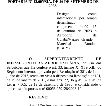
PORTARIA Nº 12.605/SIA, DE 26 DE SETEMBRO DE
2023.
Designa como
internacional por tempo
determinado
compreendido de 09 a 15
de outubro de 2023 o
Aeroporto de
Cuiabá/Várzea Grande –
Marechal Rondon
(SBCY).
O SUPERINTENDENTE DE
INFRAESTRUTURA AEROPORTUÁRIA
, no uso das
atribuições que lhe confere o art. 33, incisos X, XI e XIII, do
Regimento Interno, aprovado pela Resolução nº 381, de 14 de
junho de 2016, tendo em vista o disposto na Resolução nº 181,
de 25 de janeiro de 2011, e nos arts. 22, 36 § 4º, 37 e 94, da
Lei nº 7.565, de 19 de dezembro de 1986, e considerando o
que consta do processo nº 00058.059128/2023-19,
RESOLVE:
Art. 1º Designar como internacional, em caráter