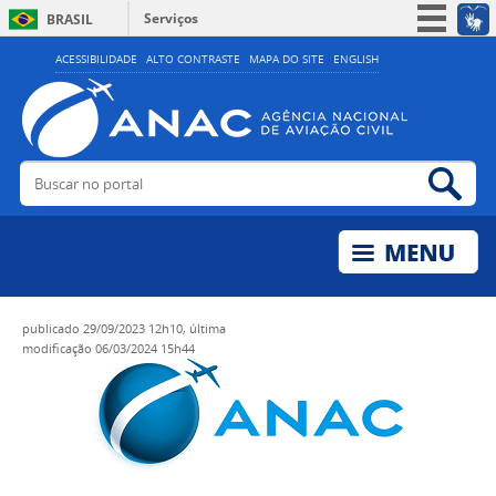
Serviços
BRASIL
Simplifique!
ACESSIBILIDADE
ALTO CONTRASTE
MAPA DO SITE
ENGLISH
Participe
Acesso à informação
Legislação
Buscar no portal
Bus
Canais
publicado
29/09/2023 12h10,
última
modificação
06/03/2024 15h44