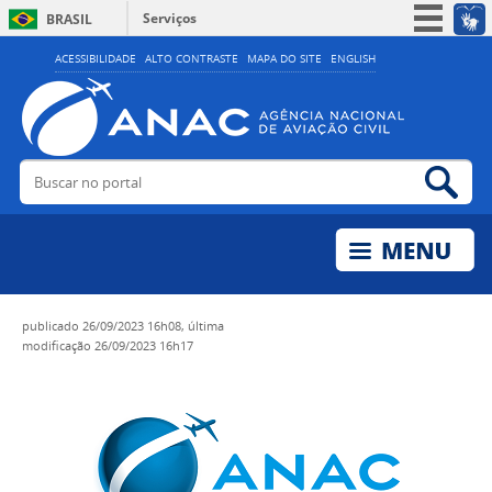
Serviços
BRASIL
Simplifique!
ACESSIBILIDADE
ALTO CONTRASTE
MAPA DO SITE
ENGLISH
Participe
Acesso à informação
Legislação
Buscar no portal
Bus
Canais
publicado
26/09/2023 16h08,
última
modificação
26/09/2023 16h17