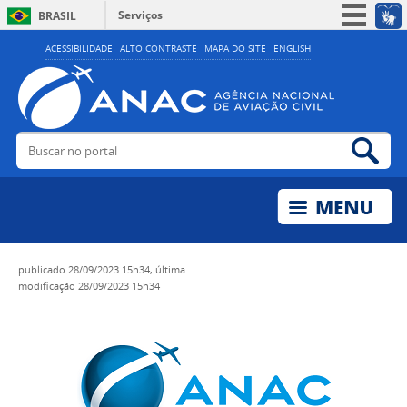
Serviços
BRASIL
Simplifique!
ACESSIBILIDADE
ALTO CONTRASTE
MAPA DO SITE
ENGLISH
Participe
Acesso à informação
Legislação
Buscar no portal
Bus
Canais
publicado
28/09/2023 15h34,
última
modificação
28/09/2023 15h34