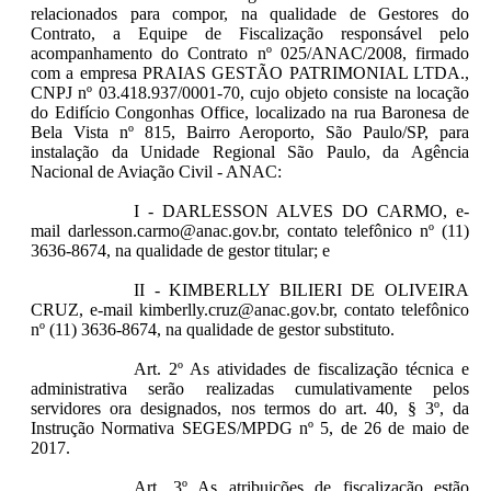
relacionados para compor, na qualidade de Gestores do
Contrato, a Equipe de Fiscalização responsável pelo
acompanhamento do Contrato nº 025/ANAC/2008, firmado
com a empresa PRAIAS GESTÃO PATRIMONIAL LTDA.,
CNPJ nº 03.418.937/0001-70, cujo objeto consiste na locação
do Edifício Congonhas Office, localizado na rua Baronesa de
Bela Vista nº 815, Bairro Aeroporto, São Paulo/SP, para
instalação da Unidade Regional São Paulo, da Agência
Nacional de Aviação Civil - ANAC:
I - DARLESSON ALVES DO CARMO, e-
mail darlesson.carmo@anac.gov.br, contato telefônico nº (11)
3636-8674, na qualidade de gestor titular; e
II - KIMBERLLY BILIERI DE OLIVEIRA
CRUZ, e-mail kimberlly.cruz@anac.gov.br, contato telefônico
nº (11) 3636-8674, na qualidade de gestor substituto.
Art. 2º As atividades de fiscalização técnica e
administrativa serão realizadas cumulativamente pelos
servidores ora designados, nos termos do art. 40, § 3º, da
Instrução Normativa SEGES/MPDG nº 5, de 26 de maio de
2017.
Art. 3º As atribuições de fiscalização estão