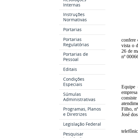
Internas
Instruções
Normativas
Portarias
Portarias
confere 
Regulatórias
vista o
26 de ma
Portarias de
nº 0006
Pessoal
Editais
Condições
Especiais
Equipe 
empres
Súmulas
consist
Administrativas
atendim
Programas, Planos
Filho, n
e Diretrizes
José do
Legislação Federal
telefôni
Pesquisar