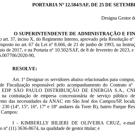
PORTARIA Nº 12.584/SAF, DE 25 DE SETEMB
Designa Gestor d
O SUPERINTENDENTE DE ADMINISTRAÇÃO E FI
o art. 37, inciso X, do Regimento Interno, aprovado pela Resolução n
 disposto no art. 67 da Lei nº 8.666, de 21 de junho de 1993, na In
io de 2017, e na Portaria nº 10.502/SAF, de 8 de fevereiro de 2023, 
6.007706/2020-90,
RESOLVE:
Art. 1º Designar os servidores abaixo relacionados para compor,
de Fiscalização responsável pelo acompanhamento do Contrato 
a EDP SÃO PAULO DISTRIBUIÇÃO DE ENERGIA S.A., CNPJ nº 
e na contratação de empresa concessionária de serviço público de 
ento das necessidades da ANAC em São José dos Campos/SP, locali
º 230 (14º, 15º, 16º, 17º e 18º andares da Torre B), bairro Parque R
s Campos:
I - KIMBERLLY BILIERI DE OLIVEIRA CRUZ, e-mail kim
co nº (11) 3636-8674, na qualidade de gestor titular; e