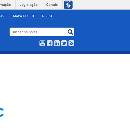
rmação
Legislação
Canais
ASTE
MAPA DO SITE
ENGLISH
Buscar no portal
Buscar no portal
YouTube
Facebook
LinkedIn
Twitter
RSS