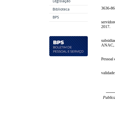
Legislação
3636-865
Biblioteca
BPS
servido
2017.
subsidi
ANAC, a
Pessoal 
validade
____
Publica