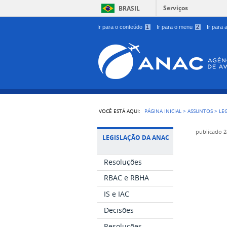
Serviços
BRASIL
Ir para o conteúdo
1
Ir para o menu
2
Ir para
VOCÊ ESTÁ AQUI:
PÁGINA INICIAL
>
ASSUNTOS
>
LE
publicado
2
LEGISLAÇÃO DA ANAC
Resoluções
RBAC e RBHA
IS e IAC
Decisões
Resoluções