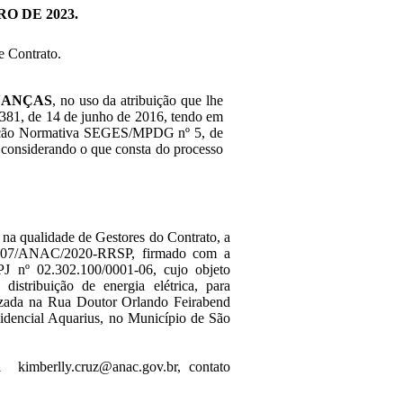
RO DE 2023.
e Contrato.
NANÇAS
, no uso da atribuição que lhe
º 381, de 14 de junho de 2016, tendo em
strução Normativa SEGES/MPDG nº 5, de
e considerando o que consta do processo
 na qualidade de Gestores do Contrato, a
nº 07/ANAC/2020-RRSP, firmado com a
02.302.100/0001-06, cujo objeto
distribuição de energia elétrica, para
zada na Rua Doutor Orlando Feirabend
esidencial Aquarius, no Município de São
berlly.cruz@anac.gov.br, contato