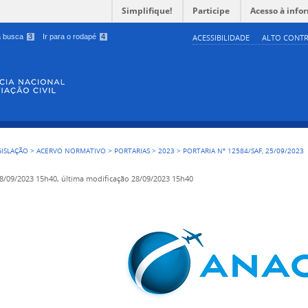
Simplifique!
Participe
Acesso à info
 a busca
3
Ir para o rodapé
4
ACESSIBILIDADE
ALTO CONTR
GISLAÇÃO
>
ACERVO NORMATIVO
>
PORTARIAS
>
2023
>
PORTARIA Nº 12584/SAF, 25/09/2023
8/09/2023 15h40,
última modificação
28/09/2023 15h40