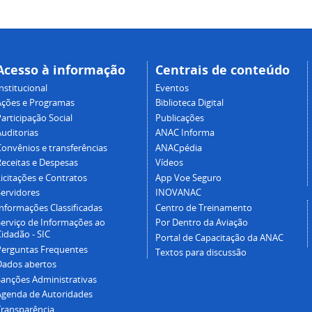
Acesso à informação
Centrais de conteúdo
nstitucional
Eventos
Ações e Programas
Biblioteca Digital
articipação Social
Publicações
Auditorias
ANAC Informa
Convênios e transferências
ANACpédia
Receitas e Despesas
Vídeos
icitações e Contratos
App Voe Seguro
Servidores
INOVANAC
Informações Classificadas
Centro de Treinamento
Serviço de Informações ao
Por Dentro da Aviação
idadão - SIC
Portal de Capacitação da ANAC
Perguntas Frequentes
Textos para discussão
Dados abertos
Sanções Administrativas
Agenda de Autoridades
Transparência