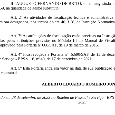
II - AUGUSTO FERNANDO DE BRITO, e-mail augusto.brito@ana
9, na qualidade de gestor substituto.
Art. 2º As atividades de fiscalização técnica e administrativa
res ora designados, nos termos do art. 40, § 3º, da Instrução Norma
Art. 3º As atribuições de fiscalização estão previstas na Inst
adas pelas atribuições previstas no Módulo III do Manual de Fiscal
provado pela Portaria nº 666/SAF, de 19 de março de 2015.
Art. 4º Fica revogada a Portaria nº 6.690/SAF, de 13 de dez
e Serviço - BPS v. 16, nº 49, de 17 de dezembro de 2021.
Art. 5º Esta Portaria entra em vigor na data de sua publicação 
 contratual.
ALBERTO EDUARDO ROMEIRO JUN
________________________________________________________
do em 28 de setembro de 2023 no Boletim de Pessoal e Serviço - BPS v
2023