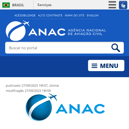
Serviços
BRASIL
Simplifique!
ACESSIBILIDADE
ALTO CONTRASTE
MAPA DO SITE
ENGLISH
Participe
Acesso à informação
Legislação
Buscar no portal
Bus
Canais
publicado
27/09/2023 19h57,
última
modificação
27/09/2023 19h59