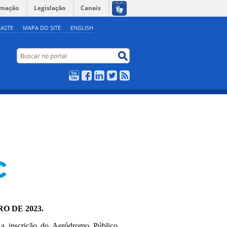
rmação
Legislação
Canais
ASTE
MAPA DO SITE
ENGLISH
Buscar no portal
Buscar no portal
YouTube
Facebook
LinkedIn
Twitter
RSS
RO DE 2023.
 a inscrição do Aeródromo Público