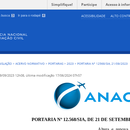
Simplifique!
Participe
Acesso à info
 a busca
3
Ir para o rodapé
4
ACESSIBILIDADE
ALTO CONTR
GISLAÇÃO
>
ACERVO NORMATIVO
>
PORTARIAS
>
2023
>
PORTARIA Nº 12568/SIA, 21/09/2023
9/09/2023 12h08,
última modificação
17/06/2024 07h57
PORTARIA Nº 12.568/SIA, DE 21 DE SETEMB
Altera e renova