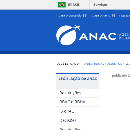
Serviços
BRASIL
Ir para o conteúdo
1
Ir para o menu
2
Ir para
VOCÊ ESTÁ AQUI:
PÁGINA INICIAL
>
ASSUNTOS
>
LE
publicado
2
LEGISLAÇÃO DA ANAC
Resoluções
RBAC e RBHA
IS e IAC
Decisões
Resoluções