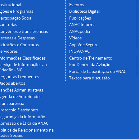
nstitucional
Eventos
Ações e Programas
Biblioteca Digital
articipação Social
Publicações
Auditorias
ANAC Informa
Convênios e transferências
ANACpédia
Receitas e Despesas
Vídeos
icitações e Contratos
App Voe Seguro
Servidores
INOVANAC
Informações Classificadas
Centro de Treinamento
Serviço de Informações ao
Por Dentro da Aviação
idadão - SIC
Portal de Capacitação da ANAC
Perguntas Frequentes
Textos para discussão
Dados abertos
Sanções Administrativas
Agenda de Autoridades
Transparência
Protocolo Eletrêonico
Segurança da Informação
Comissão de Ética da ANAC
Política de Relacionamento na
Redes Sociais