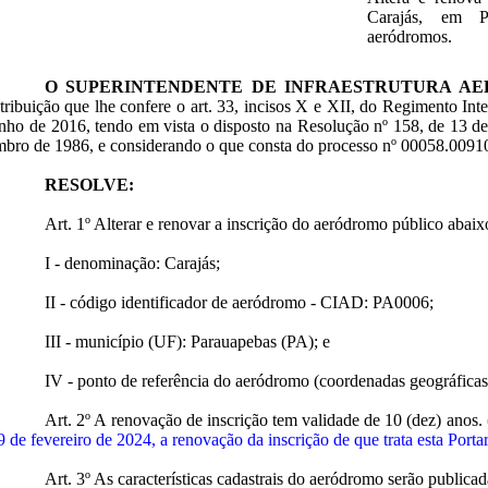
Carajás, em P
aeródromos.
O SUPERINTENDENTE DE INFRAESTRUTURA AE
tribuição que lhe confere o art. 33, incisos X e XII, do Regimento In
nho de 2016, tendo em vista o disposto na Resolução nº 158, de 13 de
bro de 1986, e considerando o que consta do processo nº
00058.0091
RESOLVE:
Art. 1º Alterar e renovar a inscrição do aeródromo público abaixo
I - denominação: Carajás;
II - código identificador de aeródromo - CIAD: PA0006;
III - município (UF): Parauapebas (PA); e
IV - ponto de referência do aeródromo (coordenadas geográficas
Art. 2º A renovação de inscrição tem validade de 10 (dez) anos.
9 de fevereiro de 2024, a renovação da inscrição de que trata esta Porta
Art. 3º As características cadastrais do aeródromo serão public