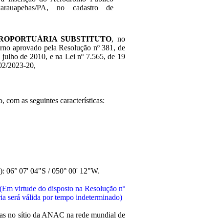
arauapebas/PA, no cadastro de
ROPORTUÁRIA SUBSTITUTO
, no
terno aprovado pela Resolução nº 381, de
 julho de 2010, e na Lei nº 7.565, de 19
02/2023-20
,
, com as seguintes características:
): 06° 07' 04"S / 050° 00' 12"W.
(Em virtude do disposto na Resolução nº
ria será válida por tempo indeterminado)
adas no sítio da ANAC na rede mundial de