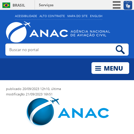
Serviços
BRASIL
Simplifique!
ACESSIBILIDADE
ALTO CONTRASTE
MAPA DO SITE
ENGLISH
Participe
Acesso à informação
Legislação
Buscar no portal
Bus
Canais
publicado
20/09/2023 12h10,
última
modificação
21/09/2023 16h51