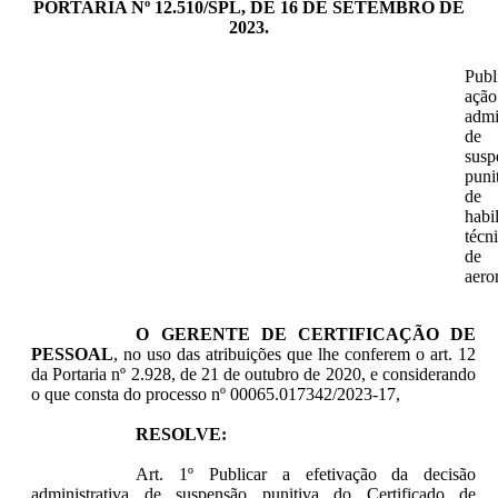
PORTARIA Nº 12.510/SPL, DE 16 DE SETEMBRO DE
2023.
Publ
ação
admi
de
susp
puni
de
habi
técn
de
aero
O
GERENTE DE CERTIFICAÇÃO DE
PESSOAL
, no uso das atribuições que lhe conferem o art. 12
da Portaria nº 2.928, de 21 de outubro de 2020, e considerando
o que consta do processo nº 00065.017342/2023-17,
RESOLVE:
Art. 1º
Publicar a efetivação da decisão
administrativa de suspensão punitiva do Certificado de