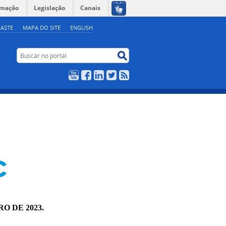
rmação
Legislação
Canais
ASTE
MAPA DO SITE
ENGLISH
Buscar no portal
Buscar no portal
YouTube
Facebook
LinkedIn
Twitter
RSS
RO DE 2023.