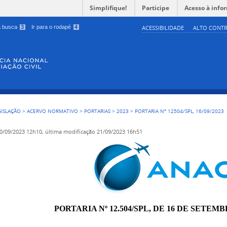
Simplifique!
Participe
Acesso à info
 a busca
3
Ir para o rodapé
4
ACESSIBILIDADE
ALTO CONTR
GISLAÇÃO
>
ACERVO NORMATIVO
>
PORTARIAS
>
2023
>
PORTARIA Nº 12504/SPL, 16/09/2023
0/09/2023 12h10,
última modificação
21/09/2023 16h51
PORTARIA Nº 12.504/SPL, DE 16 DE SETEMB