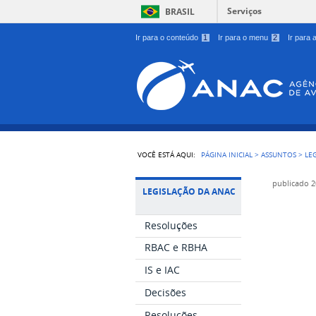
Serviços
BRASIL
Ir para o conteúdo
1
Ir para o menu
2
Ir para
VOCÊ ESTÁ AQUI:
PÁGINA INICIAL
>
ASSUNTOS
>
LE
publicado
2
LEGISLAÇÃO DA ANAC
Resoluções
RBAC e RBHA
IS e IAC
Decisões
Resoluções