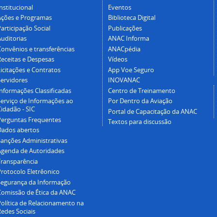
nstitucional
Eventos
Ações e Programas
Biblioteca Digital
articipação Social
Publicações
Auditorias
ANAC Informa
Convênios e transferências
ANACpédia
Receitas e Despesas
Vídeos
icitações e Contratos
App Voe Seguro
Servidores
INOVANAC
Informações Classificadas
Centro de Treinamento
Serviço de Informações ao
Por Dentro da Aviação
idadão - SIC
Portal de Capacitação da ANAC
Perguntas Frequentes
Textos para discussão
Dados abertos
Sanções Administrativas
Agenda de Autoridades
Transparência
Protocolo Eletrêonico
Segurança da Informação
Comissão de Ética da ANAC
Política de Relacionamento na
Redes Sociais