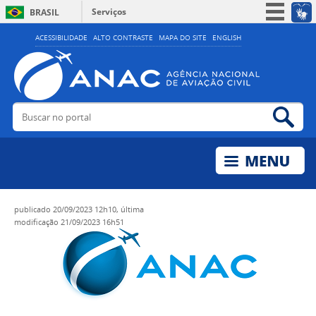
Serviços
BRASIL
Simplifique!
ACESSIBILIDADE
ALTO CONTRASTE
MAPA DO SITE
ENGLISH
Participe
Acesso à informação
Legislação
Buscar no portal
Bus
Canais
publicado
20/09/2023 12h10,
última
modificação
21/09/2023 16h51