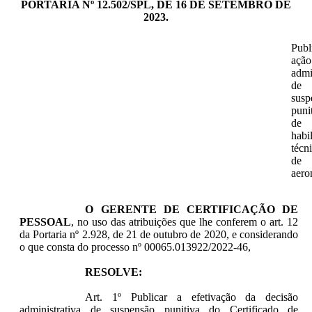
PORTARIA Nº 12.502/SPL, DE 16 DE SETEMBRO DE
2023.
Publ
ação
admi
de
susp
puni
de
habi
técn
de
aero
O GERENTE DE CERTIFICAÇÃO DE
PESSOAL
, no uso das atribuições que lhe conferem o art. 12
da Portaria nº 2.928, de 21 de outubro de 2020, e considerando
o que consta do processo nº 00065.013922/2022-46,
RESOLVE:
Art. 1º
Publicar a efetivação da decisão
administrativa de suspensão punitiva do Certificado de