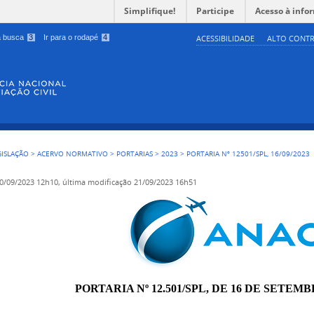
Simplifique!
Participe
Acesso à info
 a busca
3
Ir para o rodapé
4
ACESSIBILIDADE
ALTO CONTR
GISLAÇÃO
>
ACERVO NORMATIVO
>
PORTARIAS
>
2023
>
PORTARIA Nº 12501/SPL, 16/09/2023
0/09/2023 12h10,
última modificação
21/09/2023 16h51
PORTARIA Nº 12.501/SPL, DE 16 DE SETEMB