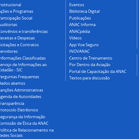
nstitucional
Eventos
Ações e Programas
Biblioteca Digital
articipação Social
Publicações
Auditorias
ANAC Informa
Convênios e transferências
ANACpédia
Receitas e Despesas
Vídeos
icitações e Contratos
App Voe Seguro
Servidores
INOVANAC
Informações Classificadas
Centro de Treinamento
Serviço de Informações ao
Por Dentro da Aviação
idadão - SIC
Portal de Capacitação da ANAC
Perguntas Frequentes
Textos para discussão
Dados abertos
Sanções Administrativas
Agenda de Autoridades
Transparência
Protocolo Eletrêonico
Segurança da Informação
Comissão de Ética da ANAC
Política de Relacionamento na
Redes Sociais