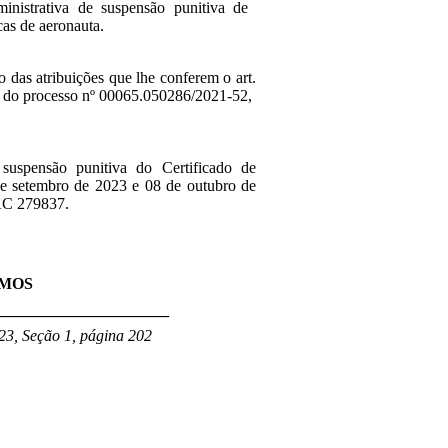
inistrativa de suspensão punitiva de
cas de aeronauta.
o das atribuições que lhe conferem o art.
ta do processo nº 00065.050286/2021-52,
 suspensão punitiva do Certificado de
 de setembro de 2023 e 08 de outubro de
C 279837.
AMOS
______________________
23, Seção 1, página 202