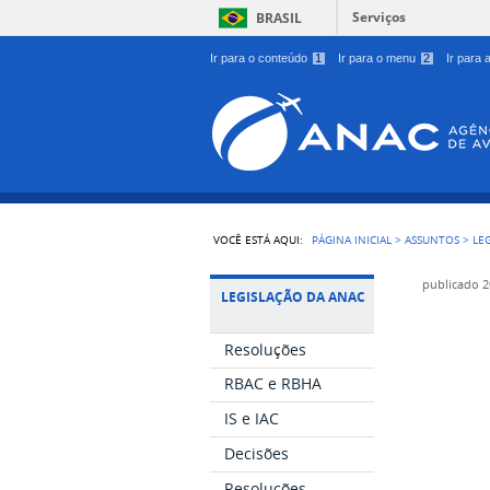
Serviços
BRASIL
Ir para o conteúdo
1
Ir para o menu
2
Ir para
VOCÊ ESTÁ AQUI:
PÁGINA INICIAL
>
ASSUNTOS
>
LE
publicado
2
LEGISLAÇÃO DA ANAC
Resoluções
RBAC e RBHA
IS e IAC
Decisões
Resoluções