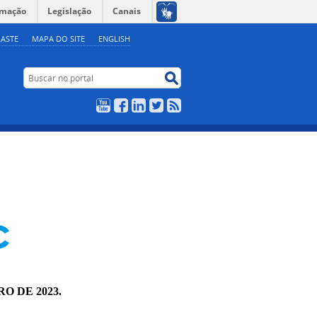
rmação
Legislação
Canais
ASTE
MAPA DO SITE
ENGLISH
Buscar no portal
Buscar no portal
YouTube
Facebook
LinkedIn
Twitter
RSS
RO DE 2023.