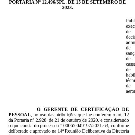
PORTARIA Nº 12.496/SPL, DE 15 DE SETEMBRO DE
2023.
Publ
exec
de
deci
admi
de
sanç
de
cass
de
habi
técn
de
aero
O GERENTE DE CERTIFICAÇÃO DE
PESSOAL
, no uso das atribuições que lhe conferem o art. 12
da Portaria nº 2.928, de 21 de outubro de 2020, e considerando
o que consta do processo nº 00065.049197/2021-63, conforme
deliberado e aprovado na 14ª Reunião Deliberativa da Diretoria