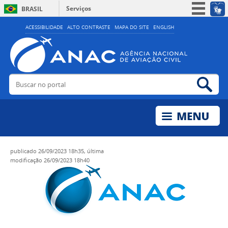
Serviços
BRASIL
Simplifique!
ACESSIBILIDADE
ALTO CONTRASTE
MAPA DO SITE
ENGLISH
Participe
Acesso à informação
Legislação
Buscar no portal
Bus
Canais
publicado
26/09/2023 18h35,
última
modificação
26/09/2023 18h40