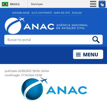
Serviços
BRASIL
Simplifique!
ACESSIBILIDADE
ALTO CONTRASTE
MAPA DO SITE
ENGLISH
Participe
Acesso à informação
Legislação
Buscar no portal
Bus
Canais
publicado
22/09/2023 18h34,
última
modificação
17/10/2024 12h56