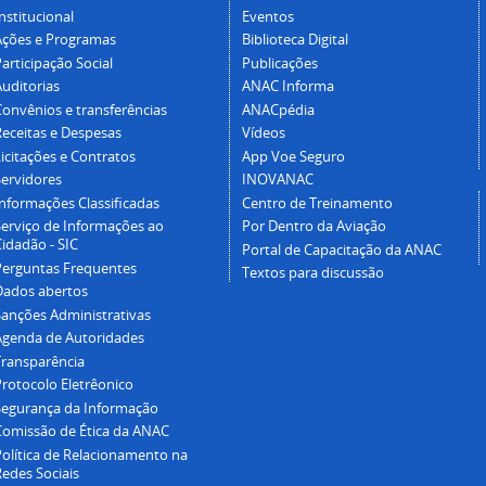
nstitucional
Eventos
Ações e Programas
Biblioteca Digital
articipação Social
Publicações
Auditorias
ANAC Informa
Convênios e transferências
ANACpédia
Receitas e Despesas
Vídeos
icitações e Contratos
App Voe Seguro
Servidores
INOVANAC
Informações Classificadas
Centro de Treinamento
Serviço de Informações ao
Por Dentro da Aviação
idadão - SIC
Portal de Capacitação da ANAC
Perguntas Frequentes
Textos para discussão
Dados abertos
Sanções Administrativas
Agenda de Autoridades
Transparência
Protocolo Eletrêonico
Segurança da Informação
Comissão de Ética da ANAC
Política de Relacionamento na
Redes Sociais