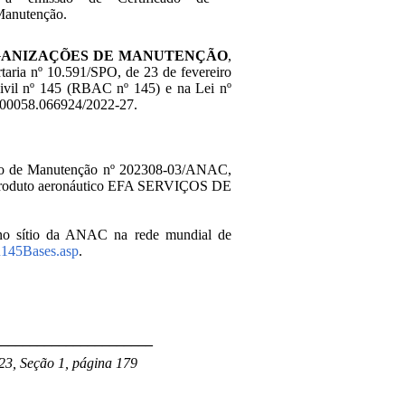
Manutenção.
RGANIZAÇÕES DE MANUTENÇÃO
,
rtaria nº 10.591/SPO, de 23 de fevereiro
Civil nº 145 (RBAC nº 145) e na Lei nº
00058.066924/2022-27
.
ação de Manutenção nº 202308-03/ANAC,
e produto aeronáutico EFA SERVIÇOS DE
el no sítio da ANAC na rede mundial de
IR145Bases.asp
.
______________________
23, Seção 1, página 179