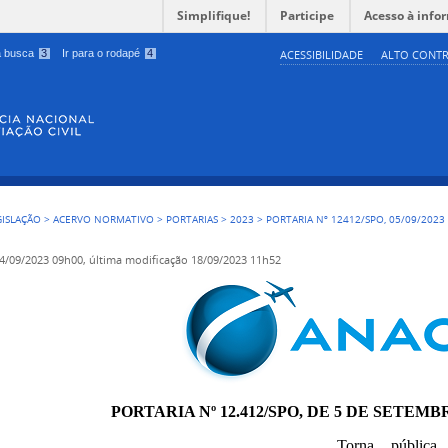
Simplifique!
Participe
Acesso à info
 a busca
3
Ir para o rodapé
4
ACESSIBILIDADE
ALTO CONTR
GISLAÇÃO
>
ACERVO NORMATIVO
>
PORTARIAS
>
2023
>
PORTARIA Nº 12412/SPO, 05/09/2023
4/09/2023 09h00,
última modificação
18/09/2023 11h52
PORTARIA Nº 12.412/SPO, DE 5 DE SETEMBR
Torna pública