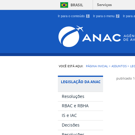
Serviços
BRASIL
Ir para o conteúdo
1
Ir para o menu
2
Ir para
VOCÊ ESTÁ AQUI:
PÁGINA INICIAL
>
ASSUNTOS
>
LE
publicado
1
LEGISLAÇÃO DA ANAC
Resoluções
RBAC e RBHA
IS e IAC
Decisões
Resoluções