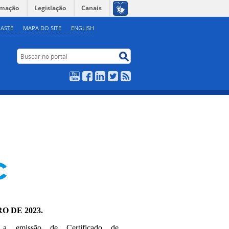
rmação
Legislação
Canais
ASTE
MAPA DO SITE
ENGLISH
Buscar no portal
Buscar no portal
YouTube
Facebook
LinkedIn
Twitter
RSS
O DE 2023.
 a emissão de Certificado de