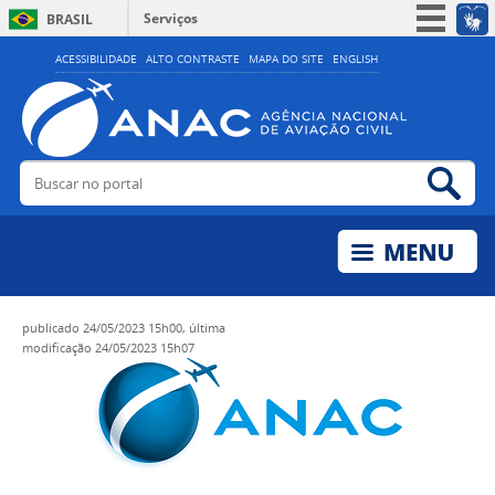
Serviços
BRASIL
Simplifique!
ACESSIBILIDADE
ALTO CONTRASTE
MAPA DO SITE
ENGLISH
Participe
Acesso à informação
Legislação
Buscar no portal
Bus
Canais
publicado
24/05/2023 15h00,
última
modificação
24/05/2023 15h07