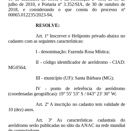
julho de 2010, e Portaria nº 3.352/SIA, de 30 de outubro de
2018, e considerando o que consta do processo nº
00065.012235/2023-94,
RESOLVE:
Art. 1º Inscrever o Heliponto privado abaixo no
cadastro com as seguintes características:
I - denominação: Fazenda Rosa Mística;
II - código identificador de aeródromo - CIAD:
MG0564;
III - município (UF): Santa Bárbara (MG);
IV - ponto de referência do aeródromo
(coordenadas geográficas): 19° 55' 53'' S / 043° 23' 30'' W;
Art. 2º A inscrição no cadastro tem validade de
10 (dez) anos.
Art. 3º As características cadastrais do
aeródromo serão publicadas no sítio da ANAC na rede mundial
de computadores.