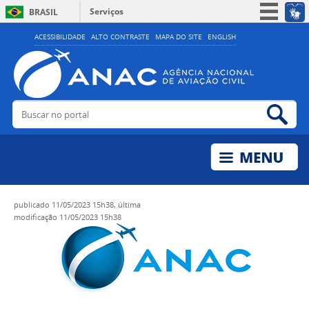
Serviços
BRASIL
Simplifique!
ACESSIBILIDADE
ALTO CONTRASTE
MAPA DO SITE
ENGLISH
Participe
Acesso à informação
Legislação
Buscar no portal
Bus
Canais
publicado
11/05/2023 15h38,
última
modificação
11/05/2023 15h38