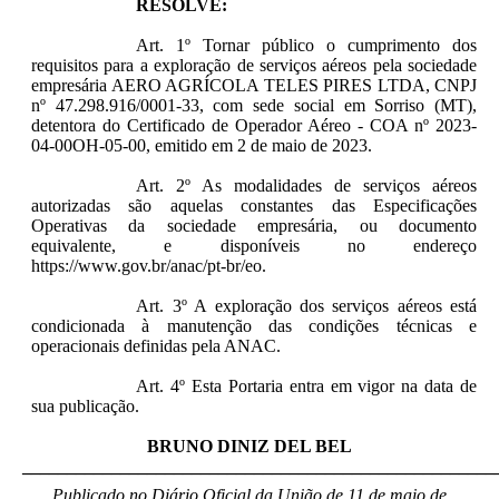
RESOLVE:
Art. 1º Tornar público o cumprimento dos
requisitos para a exploração de serviços aéreos pela sociedade
empresária AERO AGRÍCOLA TELES PIRES LTDA, CNPJ
nº
47.298.916/0001-33
, com sede social em Sorriso (MT),
detentora do Certificado de Operador Aéreo - COA nº 2023-
04-00OH-05-00, emitido em 2 de maio de 2023.
Art. 2º As modalidades de serviços aéreos
autorizadas são aquelas constantes das Especificações
Operativas da sociedade empresária, ou documento
equivalente, e disponíveis no endereço
https://www.gov.br/anac/pt-br/eo.
Art. 3º
A exploração dos serviços aéreos está
condicionada à manutenção das condições técnicas e
operacionais definidas pela ANAC.
Art. 4º Esta Portaria entra em vigor na data de
sua publicação.
BRUNO DINIZ DEL BEL
_____________________________________________________
Publicado no Diário Oficial da União de 11 de maio de