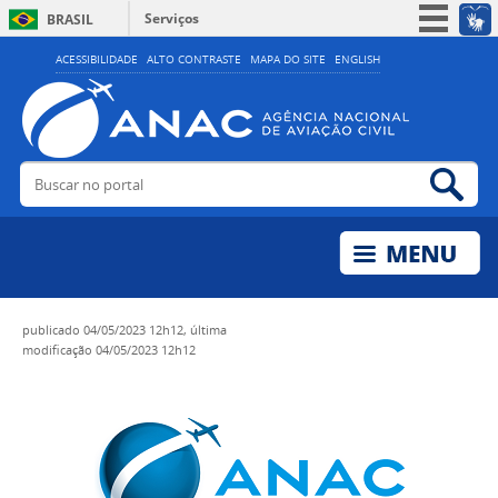
Serviços
BRASIL
Simplifique!
ACESSIBILIDADE
ALTO CONTRASTE
MAPA DO SITE
ENGLISH
Participe
Acesso à informação
Legislação
Buscar no portal
Bus
Canais
publicado
04/05/2023 12h12,
última
modificação
04/05/2023 12h12