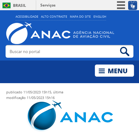
Serviços
BRASIL
Simplifique!
ACESSIBILIDADE
ALTO CONTRASTE
MAPA DO SITE
ENGLISH
Participe
Acesso à informação
Legislação
Buscar no portal
Bus
Canais
publicado
11/05/2023 15h15,
última
modificação
11/05/2023 15h16