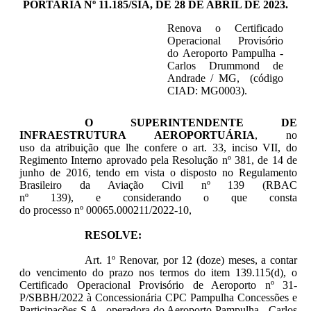
PORTARIA Nº 11.185/SIA, DE 28 DE ABRIL DE 2023.
Renova o Certificado
Operacional Provisório
do Aeroporto Pampulha -
Carlos Drummond de
Andrade / MG, (código
CIAD: MG0003).
O SUPERINTENDENTE DE
INFRAESTRUTURA AEROPORTUÁRIA
, no
uso da atribuição que lhe confere o art. 33, inciso VII, do
Regimento Interno aprovado pela Resolução nº 381, de 14 de
junho de 2016, tendo em vista o disposto no Regulamento
Brasileiro da Aviação Civil nº 139 (RBAC
nº 139), e considerando o que consta
do processo nº
00065.000211/2022-10
,
RESOLVE:
Art. 1º Renovar, por 12 (doze) meses, a contar
do vencimento do prazo nos termos do item 139.115(d), o
Certificado Operacional Provisório de Aeroporto nº
31-
P/SBBH/2022 à Concessionária CPC Pampulha Concessões e
Participações S.A., operadora do Aeroporto Pampulha - Carlos