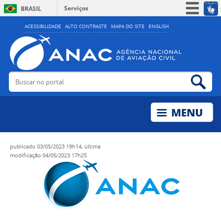
Serviços
BRASIL
Simplifique!
ACESSIBILIDADE
ALTO CONTRASTE
MAPA DO SITE
ENGLISH
Participe
Acesso à informação
Legislação
Buscar no portal
Bus
Canais
publicado
03/05/2023 19h14,
última
modificação
04/05/2023 17h25