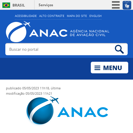
Serviços
BRASIL
Simplifique!
ACESSIBILIDADE
ALTO CONTRASTE
MAPA DO SITE
ENGLISH
Participe
Acesso à informação
Legislação
Buscar no portal
Bus
Canais
publicado
05/05/2023 11h18,
última
modificação
05/05/2023 11h21