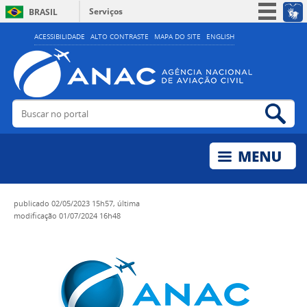
Serviços
BRASIL
Simplifique!
ACESSIBILIDADE
ALTO CONTRASTE
MAPA DO SITE
ENGLISH
Participe
Acesso à informação
Legislação
Buscar no portal
Bus
Canais
publicado
02/05/2023 15h57,
última
modificação
01/07/2024 16h48