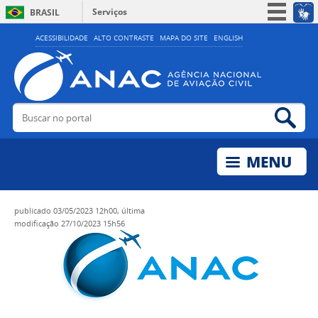
Serviços
BRASIL
Simplifique!
ACESSIBILIDADE
ALTO CONTRASTE
MAPA DO SITE
ENGLISH
Participe
Acesso à informação
Legislação
Buscar no portal
Bus
Canais
publicado
03/05/2023 12h00,
última
modificação
27/10/2023 15h56