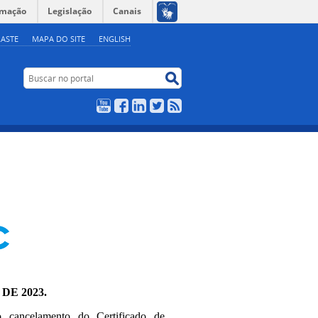
rmação
Legislação
Canais
ASTE
MAPA DO SITE
ENGLISH
Buscar no portal
Buscar no portal
YouTube
Facebook
LinkedIn
Twitter
RSS
 DE 2023.
o cancelamento do Certificado de