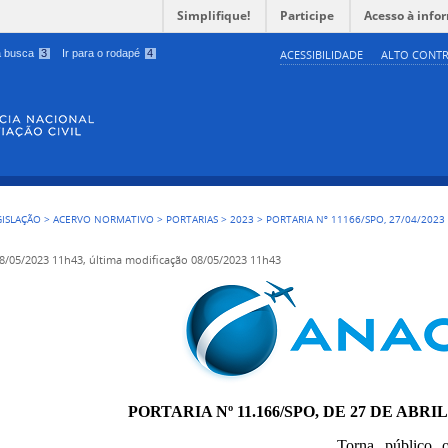
Simplifique!
Participe
Acesso à info
 a busca
3
Ir para o rodapé
4
ACESSIBILIDADE
ALTO CONTR
GISLAÇÃO
>
ACERVO NORMATIVO
>
PORTARIAS
>
2023
>
PORTARIA Nº 11166/SPO, 27/04/2023
8/05/2023 11h43,
última modificação
08/05/2023 11h43
PORTARIA Nº 11.166/SPO, DE 27 DE ABRIL
Torna público 