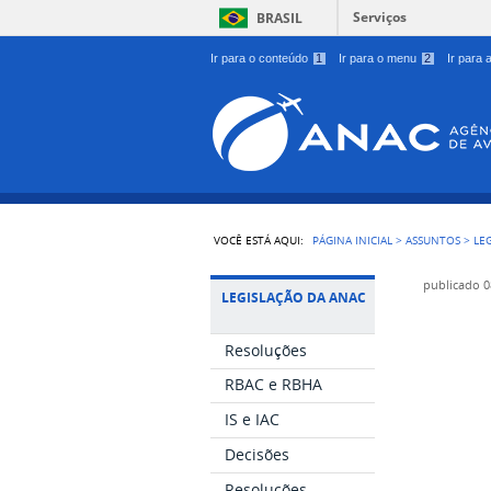
Serviços
BRASIL
Ir para o conteúdo
1
Ir para o menu
2
Ir para
VOCÊ ESTÁ AQUI:
PÁGINA INICIAL
>
ASSUNTOS
>
LE
publicado
0
LEGISLAÇÃO DA ANAC
Resoluções
RBAC e RBHA
IS e IAC
Decisões
Resoluções