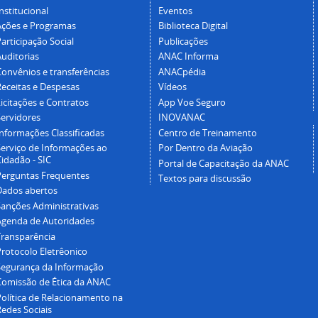
nstitucional
Eventos
Ações e Programas
Biblioteca Digital
articipação Social
Publicações
Auditorias
ANAC Informa
Convênios e transferências
ANACpédia
Receitas e Despesas
Vídeos
icitações e Contratos
App Voe Seguro
Servidores
INOVANAC
Informações Classificadas
Centro de Treinamento
Serviço de Informações ao
Por Dentro da Aviação
idadão - SIC
Portal de Capacitação da ANAC
Perguntas Frequentes
Textos para discussão
Dados abertos
Sanções Administrativas
Agenda de Autoridades
Transparência
Protocolo Eletrêonico
Segurança da Informação
Comissão de Ética da ANAC
Política de Relacionamento na
Redes Sociais