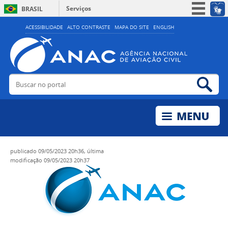
Serviços
BRASIL
Simplifique!
ACESSIBILIDADE
ALTO CONTRASTE
MAPA DO SITE
ENGLISH
Participe
Acesso à informação
Legislação
Buscar no portal
Bus
Canais
publicado
09/05/2023 20h36,
última
modificação
09/05/2023 20h37