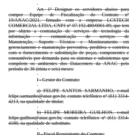
Art. 1º Designar os servidores abaixo para
compor Equipe de Fiscalização do Contrato nº
19/ANAC/2021, firmado com a empresa LCSTECH
COMERCIAL LTDA, CNPJ nº 07.192.480/0001-89, que tem
por objeto a contratação de serviços de tecnologia da
informação e comunicação de serviços de
Manutenção, Suporte Técnico e Monitoramento em
gerenciamento e manutenção preventiva, preditiva e corretiva
com o fornecimento e substituição de peças, componentes e
consumíveis por demanda para os sistemas e subsistemas que
compõem os ambientes dos Datacenters da ANAC pelo
período de 36 (trinta e seis) meses:
I - Gestor do Contrato:
a) FELIPE SANTOS SARMANHO, e-mail
felipe.sarmanho@anac.gov.br, contato telefônico nº (61) 3314-
4213, na qualidade de titular;
b) FELIPE MOREIRA GUILHON, e-mail
felipe.guilhon@anac.gov.br, contato telefônico nº (61) 3314-
4180, na qualidade de substituto.
II - Fiscal Requisitante do Contrato: