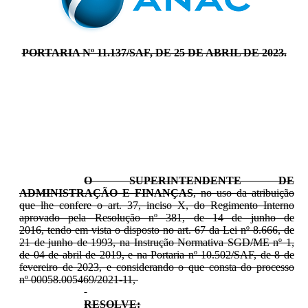
PORTARIA Nº 11.137/SAF, DE 25 DE ABRIL DE 2023.
O SUPERINTENDENTE DE
ADMINISTRAÇÃO E FINANÇAS
, no uso da atribuição
que lhe confere o art. 37, inciso X, do Regimento Interno
aprovado pela Resolução nº 381, de 14 de junho de
2016, tendo em vista o disposto no art. 67 da Lei nº 8.666, de
21 de junho de 1993, na Instrução Normativa SGD/ME nº 1,
de 04 de abril de 2019, e na Portaria nº 10.502/SAF, de 8 de
fevereiro de 2023, e considerando o que consta do processo
nº 00058.005469/2021-11,
RESOLVE: