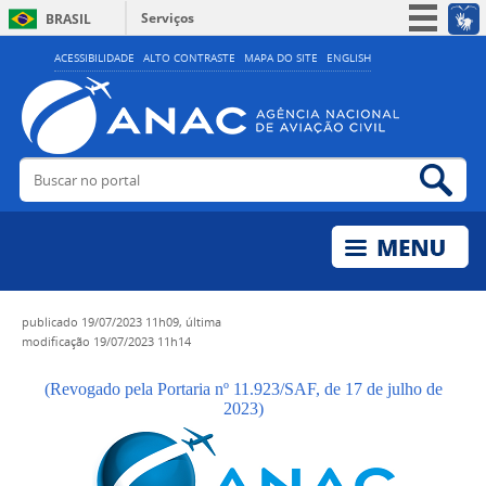
Serviços
BRASIL
Simplifique!
ACESSIBILIDADE
ALTO CONTRASTE
MAPA DO SITE
ENGLISH
Participe
Acesso à informação
Legislação
Buscar no portal
Bus
Canais
publicado
19/07/2023 11h09,
última
modificação
19/07/2023 11h14
(Revogado pela Portaria nº 11.923/SAF, de 17 de julho de
2023)