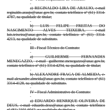
a) REGINALDO LIRA DE ARAUJO, e-mail
reginaldo.araujo@anac.gov.br, contato telefônico nº (61) 3314-
4787, na qualidade de titular;
b) LUIS FELIPE FREITAS DO
NASCIMENTO ALVES TEIXEIRA, e-mail
luis.teixeira@anac.gov.br, contato telefônico nº (61) 3314-
4213, na qualidade de substituto.
III - Fiscal Técnico do Contrato:
a) GUILHERME FERNANDES
MENEGAZZO, e-mail guilherme.menegazzo@anac.gov.br,
contato telefônico nº (61) 3314-4294, na qualidade de titular;
b) ALEXANDRE FRAGA DE ALMEIDA, e-
mail alexandre.almeida@anac.gov.br, contato telefônico nº (61)
3314-4128, na qualidade de substituto.
IV - Fiscal Administrativo do Contrato:
a) EDUARDO HENRIQUE OLIVEIRA DE
DEUS, e-mail eduardo.deus@anac.gov.br, contato telefônico
nº (81) 2101-6042, na qualidade de titular; e