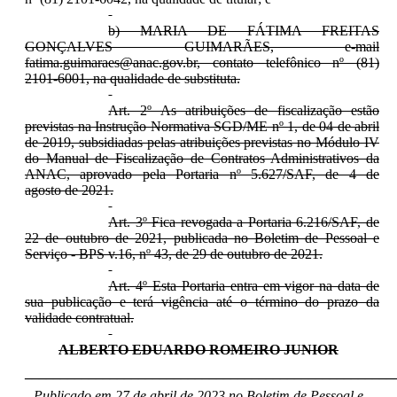
b) MARIA DE FÁTIMA FREITAS
GONÇALVES GUIMARÃES, e-mail
fatima.guimaraes@anac.gov.br, contato telefônico nº (81)
2101-6001, na qualidade de substituta.
Art. 2º As atribuições de fiscalização estão
previstas na Instrução Normativa SGD/ME nº 1, de 04 de abril
de 2019, subsidiadas pelas atribuições previstas no Módulo IV
do Manual de Fiscalização de Contratos Administrativos da
ANAC, aprovado pela Portaria nº 5.627/SAF, de 4 de
agosto de 2021.
Art. 3º Fica revogada a Portaria 6.216/SAF, de
22 de outubro de 2021, publicada no Boletim de Pessoal e
Serviço - BPS v.16, nº 43, de 29 de outubro de 2021.
Art. 4º Esta Portaria entra em vigor na data de
sua publicação e terá vigência até o término do prazo da
validade contratual.
ALBERTO EDUARDO ROMEIRO JUNIOR
____________________________________________________
Publicado em 27 de abril de 2023 no Boletim de Pessoal e