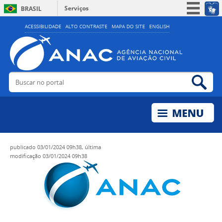
Serviços
BRASIL
Simplifique!
ACESSIBILIDADE
ALTO CONTRASTE
MAPA DO SITE
ENGLISH
Participe
Acesso à informação
Legislação
Buscar no portal
Bus
Canais
publicado
03/01/2024 09h38,
última
modificação
03/01/2024 09h38