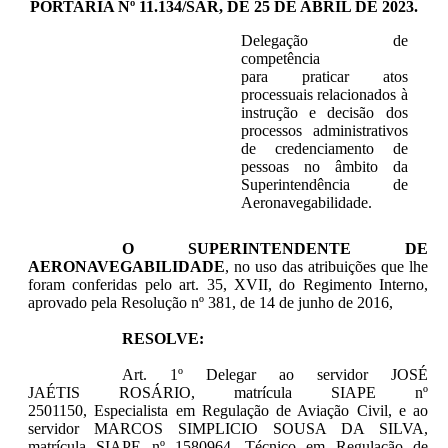
PORTARIA Nº 11.134/SAR, DE 25 DE ABRIL DE 2023.
Delegação de
competência
para praticar atos
processuais relacionados à
instrução e decisão dos
processos administrativos
de
credenciamento de
pessoas
no âmbito da
Superintendência de
Aeronavegabilidade.
O SUPERINTENDENTE DE
AERONAVEGABILIDADE
, no uso das atribuições que lhe
foram conferidas pelo art. 35, XVII, do Regimento Interno,
aprovado pela Resolução n
º 381, de 14 de junho de 2016,
RESOLVE:
Art. 1º Delegar ao servidor
JOSÉ
JAÉTIS ROSÁRIO, matrícula SIAPE nº
2501150,
Especialista em Regulação de Aviação Civil, e ao
servidor
MARCOS SIMPLICIO SOUSA DA SILVA,
matrícula SIAPE nº 1580964, Técnico em Regulação de