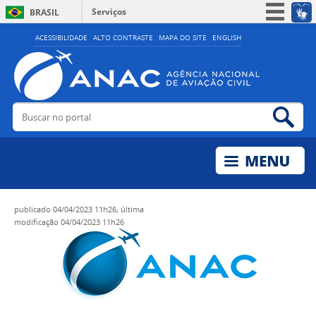
Serviços
BRASIL
Simplifique!
ACESSIBILIDADE
ALTO CONTRASTE
MAPA DO SITE
ENGLISH
Participe
Acesso à informação
Legislação
Buscar no portal
Bus
Canais
publicado
04/04/2023 11h26,
última
modificação
04/04/2023 11h26