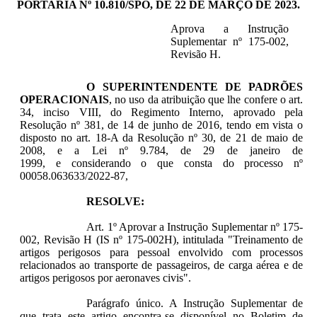
PORTARIA Nº 10.810/SPO, DE 22 DE MARÇO DE 2023.
Aprova a Instrução
Suplementar nº 175-002,
Revisão H.
O SUPERINTENDENTE DE PADRÕES
OPERACIONAIS
, no uso da atribuição que lhe confere o art.
34, inciso VIII, do Regimento Interno, aprovado pela
Resolução nº 381, de 14 de junho de 2016, tendo em vista o
disposto no art. 18-A da Resolução nº 30, de 21 de maio de
2008, e a Lei nº 9.784, de 29 de janeiro de
1999, e considerando o que consta do processo nº
00058.063633/2022-87,
RESOLVE:
Art. 1º Aprovar a Instrução Suplementar nº 175-
002, Revisão H (IS nº 175-002H), intitulada "Treinamento de
artigos perigosos para pessoal envolvido com processos
relacionados ao transporte de passageiros, de carga aérea e de
artigos perigosos por aeronaves civis".
Parágrafo único. A Instrução Suplementar de
que trata este artigo encontra-se disponível no Boletim de