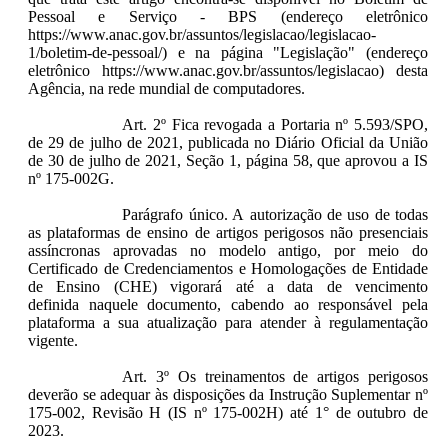
Pessoal e Serviço - BPS (endereço eletrônico
https://www.anac.gov.br/assuntos/legislacao/legislacao-
1/boletim-de-pessoal/) e na página "Legislação" (endereço
eletrônico https://www.anac.gov.br/assuntos/legislacao) desta
Agência, na rede mundial de computadores.
Art. 2º Fica revogada a Portaria nº 5.593/SPO,
de 29 de julho de 2021, publicada no Diário Oficial da União
de 30 de julho de 2021, Seção 1, página 58, que aprovou a IS
nº 175-002G.
Parágrafo único. A autorização de uso de todas
as plataformas de ensino de artigos perigosos não presenciais
assíncronas aprovadas no modelo antigo, por meio do
Certificado de Credenciamentos e Homologações de Entidade
de Ensino (CHE) vigorará até a data de vencimento
definida naquele documento, cabendo ao responsável pela
plataforma a sua atualização para atender à regulamentação
vigente.
Art. 3º Os treinamentos de artigos perigosos
deverão se adequar às disposições da Instrução Suplementar nº
175-002, Revisão H (IS nº 175-002H) até 1° de outubro de
2023.