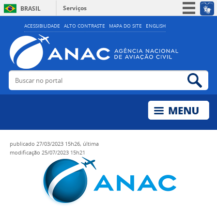
Serviços
BRASIL
Simplifique!
ACESSIBILIDADE
ALTO CONTRASTE
MAPA DO SITE
ENGLISH
Participe
Acesso à informação
Legislação
Buscar no portal
Bus
Canais
publicado
27/03/2023 15h26,
última
modificação
25/07/2023 15h21