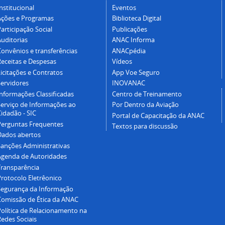
nstitucional
Eventos
Ações e Programas
Biblioteca Digital
articipação Social
Publicações
Auditorias
ANAC Informa
Convênios e transferências
ANACpédia
Receitas e Despesas
Vídeos
icitações e Contratos
App Voe Seguro
Servidores
INOVANAC
Informações Classificadas
Centro de Treinamento
Serviço de Informações ao
Por Dentro da Aviação
idadão - SIC
Portal de Capacitação da ANAC
Perguntas Frequentes
Textos para discussão
Dados abertos
Sanções Administrativas
Agenda de Autoridades
Transparência
Protocolo Eletrêonico
Segurança da Informação
Comissão de Ética da ANAC
Política de Relacionamento na
Redes Sociais