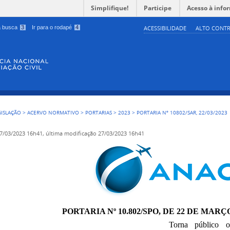
Simplifique!
Participe
Acesso à info
 a busca
3
Ir para o rodapé
4
ACESSIBILIDADE
ALTO CONTR
GISLAÇÃO
>
ACERVO NORMATIVO
>
PORTARIAS
>
2023
>
PORTARIA Nº 10802/SAR, 22/03/2023
7/03/2023 16h41,
última modificação
27/03/2023 16h41
PORTARIA Nº 10.802/SPO, DE 22 DE MARÇO
Torna público o