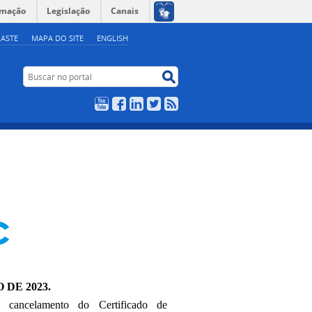
rmação
Legislação
Canais
ASTE
MAPA DO SITE
ENGLISH
Buscar no portal
Buscar no portal
YouTube
Facebook
LinkedIn
Twitter
RSS
 DE 2023.
 cancelamento do Certificado de