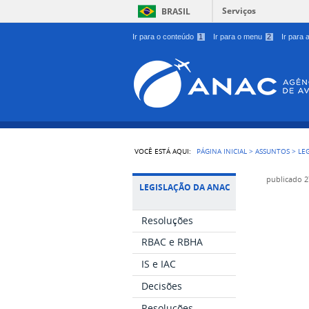
Serviços
BRASIL
Ir para o conteúdo
1
Ir para o menu
2
Ir para
VOCÊ ESTÁ AQUI:
PÁGINA INICIAL
>
ASSUNTOS
>
LE
publicado
2
LEGISLAÇÃO DA ANAC
Resoluções
RBAC e RBHA
IS e IAC
Decisões
Resoluções