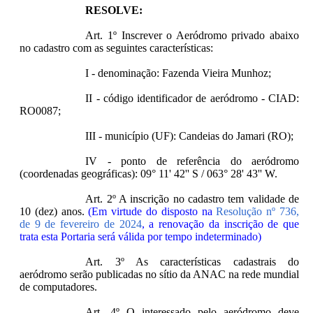
RESOLVE:
Art. 1º Inscrever o Aeródromo privado abaixo
no cadastro com as seguintes características:
I - denominação: Fazenda Vieira Munhoz;
II - código identificador de aeródromo - CIAD:
RO0087;
III - município (UF): Candeias do Jamari (RO);
IV - ponto de referência do aeródromo
(coordenadas geográficas): 09° 11' 42'' S / 063° 28' 43'' W.
Art. 2º A inscrição no cadastro tem validade de
10 (dez) anos.
(Em virtude do disposto na
Resolução nº 736,
de 9 de fevereiro de 2024
, a renovação da inscrição de que
trata esta Portaria será válida por tempo indeterminado)
Art. 3º As características cadastrais do
aeródromo serão publicadas no sítio da ANAC na rede mundial
de computadores.
Art. 4º O interessado pelo aeródromo deve