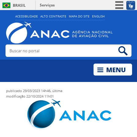
Serviços
BRASIL
Simplifique!
ACESSIBILIDADE
ALTO CONTRASTE
MAPA DO SITE
ENGLISH
Participe
Acesso à informação
Legislação
Buscar no portal
Bus
Canais
publicado
29/03/2023 14h46,
última
modificação
22/10/2024 11h01