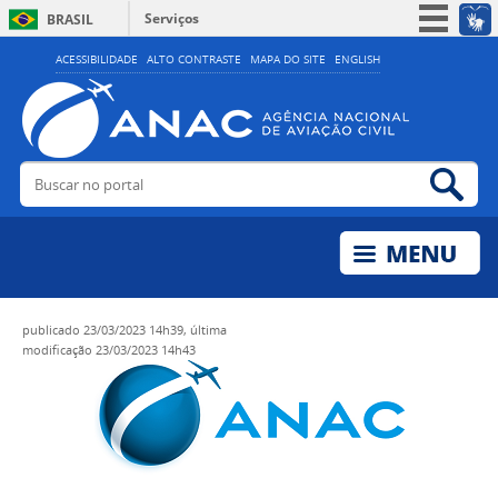
Serviços
BRASIL
Simplifique!
ACESSIBILIDADE
ALTO CONTRASTE
MAPA DO SITE
ENGLISH
Participe
Acesso à informação
Legislação
Buscar no portal
Bus
Canais
publicado
23/03/2023 14h39,
última
modificação
23/03/2023 14h43