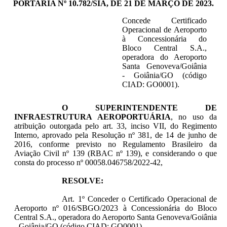
PORTARIA Nº 10.782/SIA, DE 21 DE MARÇO DE 2023.
Concede Certificado
Operacional de Aeroporto
à Concessionária do
Bloco Central S.A.,
operadora do Aeroporto
Santa Genoveva/Goiânia
- Goiânia/GO (código
CIAD: GO0001).
O SUPERINTENDENTE DE
INFRAESTRUTURA AEROPORTUÁRIA
, no uso da
atribuição outorgada pelo art. 33, inciso VII, do Regimento
Interno, aprovado pela Resolução nº 381, de 14 de junho de
2016, conforme previsto no Regulamento Brasileiro da
Aviação Civil nº 139 (RBAC nº 139), e considerando o que
consta do processo nº
00058.046758/2022-42
,
RESOLVE:
Art. 1º Conceder o Certificado Operacional de
Aeroporto nº 016/SBGO/2023 à Concessionária do Bloco
Central S.A., operadora do Aeroporto Santa Genoveva/Goiânia
- Goiânia/GO (código CIAD: GO0001).