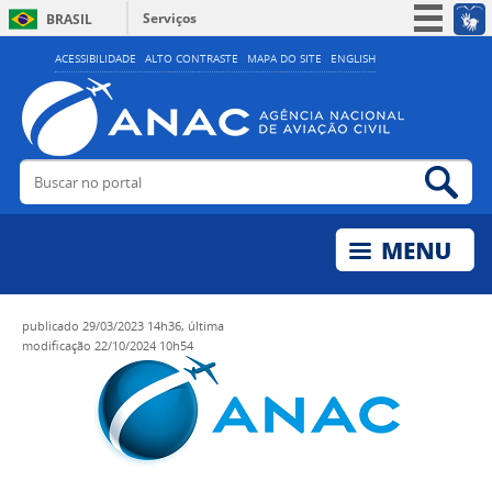
Serviços
BRASIL
Simplifique!
ACESSIBILIDADE
ALTO CONTRASTE
MAPA DO SITE
ENGLISH
Participe
Acesso à informação
Legislação
Buscar no portal
Bus
Canais
publicado
29/03/2023 14h36,
última
modificação
22/10/2024 10h54