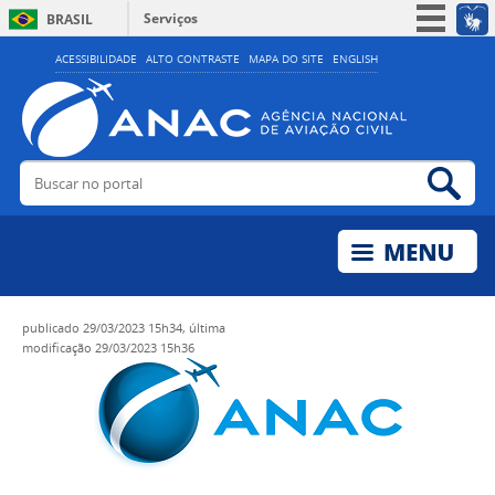
Serviços
BRASIL
Simplifique!
ACESSIBILIDADE
ALTO CONTRASTE
MAPA DO SITE
ENGLISH
Participe
Acesso à informação
Legislação
Buscar no portal
Bus
Canais
publicado
29/03/2023 15h34,
última
modificação
29/03/2023 15h36