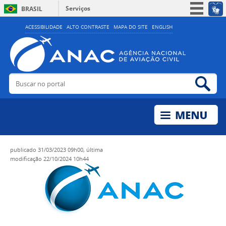
Serviços
BRASIL
Simplifique!
ACESSIBILIDADE
ALTO CONTRASTE
MAPA DO SITE
ENGLISH
Participe
Acesso à informação
Legislação
Buscar no portal
Bus
Canais
publicado
31/03/2023 09h00,
última
modificação
22/10/2024 10h44