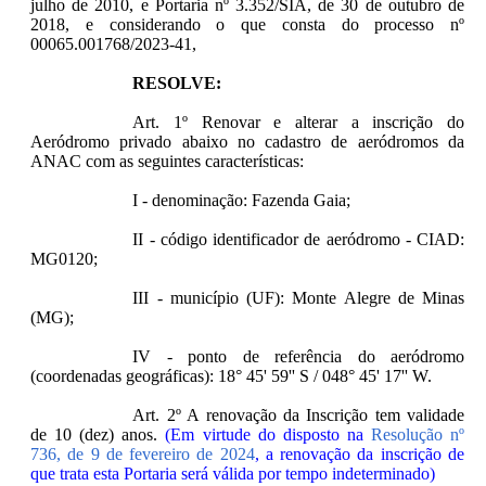
julho de 2010, e Portaria nº 3.352/SIA, de 30 de outubro de
2018, e considerando o que consta do processo nº
00065.001768/2023-41,
RESOLVE:
Art. 1º Renovar e alterar a inscrição do
Aeródromo privado abaixo no cadastro de aeródromos da
ANAC com as seguintes características:
I - denominação: Fazenda Gaia;
II - código identificador de aeródromo - CIAD:
MG0120;
III - município (UF): Monte Alegre de Minas
(MG);
IV - ponto de referência do aeródromo
(coordenadas geográficas): 18° 45' 59'' S / 048° 45' 17'' W.
Art. 2º A renovação da Inscrição tem validade
de 10 (dez) anos.
(Em virtude do disposto na
Resolução nº
736, de 9 de fevereiro de 2024
, a renovação da inscrição de
que trata esta Portaria será válida por tempo indeterminado)