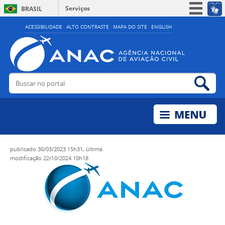
Serviços
BRASIL
Simplifique!
ACESSIBILIDADE
ALTO CONTRASTE
MAPA DO SITE
ENGLISH
Participe
Acesso à informação
Legislação
Buscar no portal
Bus
Canais
publicado
30/03/2023 15h31,
última
modificação
22/10/2024 10h18