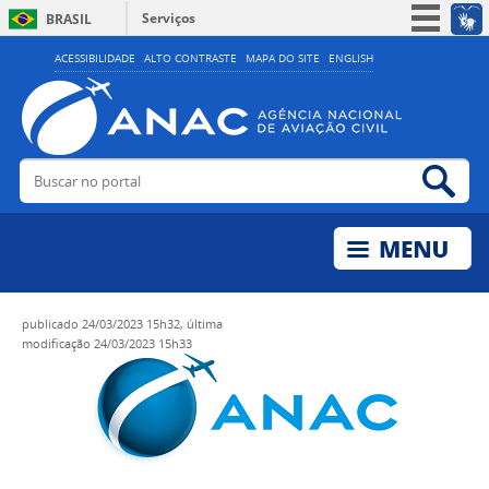
Serviços
BRASIL
Simplifique!
ACESSIBILIDADE
ALTO CONTRASTE
MAPA DO SITE
ENGLISH
Participe
Acesso à informação
Legislação
Buscar no portal
Bus
Canais
publicado
24/03/2023 15h32,
última
modificação
24/03/2023 15h33