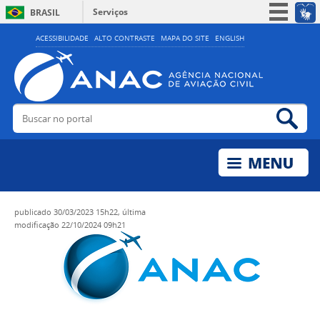
Serviços
BRASIL
Simplifique!
ACESSIBILIDADE
ALTO CONTRASTE
MAPA DO SITE
ENGLISH
Participe
Acesso à informação
Legislação
Buscar no portal
Bus
Canais
publicado
30/03/2023 15h22,
última
modificação
22/10/2024 09h21