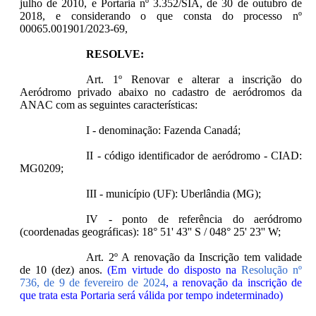
julho de 2010, e Portaria nº 3.352/SIA, de 30 de outubro de
2018, e considerando o que consta do processo nº
00065.001901/2023-69,
RESOLVE:
Art. 1º Renovar e alterar a inscrição do
Aeródromo privado abaixo no cadastro de aeródromos da
ANAC com as seguintes características:
I - denominação: Fazenda Canadá;
II - código identificador de aeródromo - CIAD:
MG0209;
III - município (UF): Uberlândia (MG);
IV - ponto de referência do aeródromo
(coordenadas geográficas): 18° 51' 43'' S / 048° 25' 23'' W;
Art. 2º A renovação da Inscrição tem validade
de 10 (dez) anos.
(Em virtude do disposto na
Resolução nº
736, de 9 de fevereiro de 2024
, a renovação da inscrição de
que trata esta Portaria será válida por tempo indeterminado)