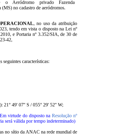
ve o Aeródromo privado Fazenda
a (MS) no cadastro de aeródromos.
OPERACIONAL
, no uso da atribuição
2023, tendo em vista o disposto na Lei nº
2010, e Portaria nº 3.352/SIA, de 30 de
023-42,
seguintes características:
 21° 49' 07'' S / 055° 29' 52'' W;
(Em virtude do disposto na
Resolução nº
aria será válida por tempo indeterminado)
adas no sítio da ANAC na rede mundial de