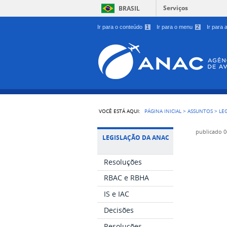
Serviços
BRASIL
Ir para o conteúdo
1
Ir para o menu
2
Ir para
VOCÊ ESTÁ AQUI:
PÁGINA INICIAL
>
ASSUNTOS
>
LE
publicado
0
LEGISLAÇÃO DA ANAC
Resoluções
RBAC e RBHA
IS e IAC
Decisões
Resoluções