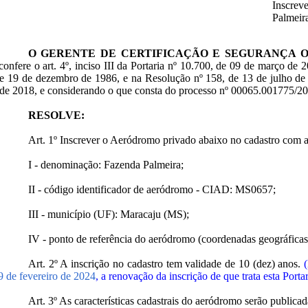
Inscre
Palmeir
O GERENTE DE CERTIFICAÇÃO E SEGURANÇA 
confere o art. 4º, inciso III da Portaria nº 10.700, de 09 de março de 
e 19 de dezembro de 1986, e na Resolução nº 158, de 13 de julho de 
de 2018, e considerando o que consta do processo nº 00065.001775/2
RESOLVE:
Art. 1º Inscrever o Aeródromo privado abaixo no cadastro com as 
I - denominação: Fazenda Palmeira;
II - código identificador de aeródromo - CIAD: MS0657;
III - município (UF): Maracaju (MS);
IV - ponto de referência do aeródromo (coordenadas geográficas):
Art. 2º A inscrição no cadastro tem validade de 10 (dez) anos.
9 de fevereiro de 2024
, a renovação da inscrição de que trata esta Port
Art. 3º As características cadastrais do aeródromo serão public