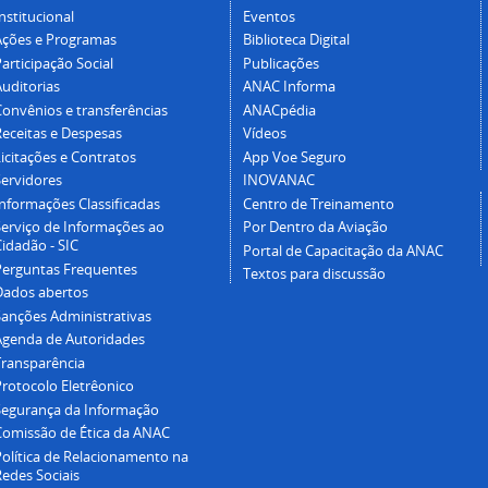
nstitucional
Eventos
Ações e Programas
Biblioteca Digital
articipação Social
Publicações
Auditorias
ANAC Informa
Convênios e transferências
ANACpédia
Receitas e Despesas
Vídeos
icitações e Contratos
App Voe Seguro
Servidores
INOVANAC
Informações Classificadas
Centro de Treinamento
Serviço de Informações ao
Por Dentro da Aviação
idadão - SIC
Portal de Capacitação da ANAC
Perguntas Frequentes
Textos para discussão
Dados abertos
Sanções Administrativas
Agenda de Autoridades
Transparência
Protocolo Eletrêonico
Segurança da Informação
Comissão de Ética da ANAC
Política de Relacionamento na
Redes Sociais