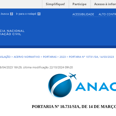
Simplifique!
Participe
Acesso à info
 a busca
3
Ir para o rodapé
4
ACESSIBILIDADE
ALTO CONTR
GISLAÇÃO
>
ACERVO NORMATIVO
>
PORTARIAS
>
2023
>
PORTARIA Nº 10731/SIA, 14/03/2023
6/04/2023 16h29,
última modificação
22/10/2024 09h20
PORTARIA Nº 10.731/SIA, DE 14 DE MARÇO