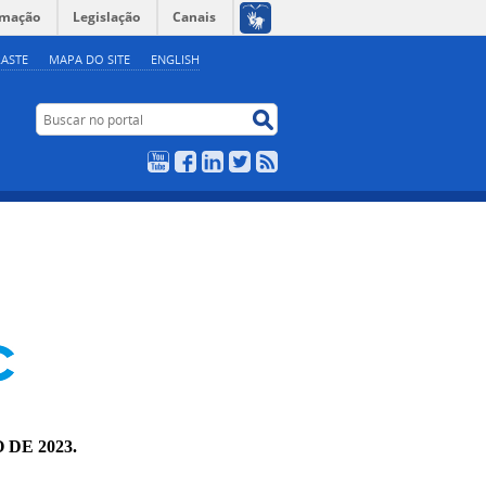
rmação
Legislação
Canais
ASTE
MAPA DO SITE
ENGLISH
Buscar no portal
Buscar no portal
YouTube
Facebook
LinkedIn
Twitter
RSS
 DE 2023.