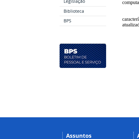
Legislação
computa
Biblioteca
caracte
BPS
atualiz
Assuntos