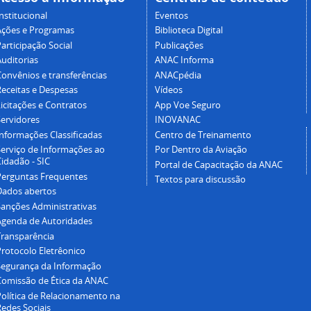
nstitucional
Eventos
Ações e Programas
Biblioteca Digital
articipação Social
Publicações
Auditorias
ANAC Informa
Convênios e transferências
ANACpédia
Receitas e Despesas
Vídeos
icitações e Contratos
App Voe Seguro
Servidores
INOVANAC
Informações Classificadas
Centro de Treinamento
Serviço de Informações ao
Por Dentro da Aviação
idadão - SIC
Portal de Capacitação da ANAC
Perguntas Frequentes
Textos para discussão
Dados abertos
Sanções Administrativas
Agenda de Autoridades
Transparência
Protocolo Eletrêonico
Segurança da Informação
Comissão de Ética da ANAC
Política de Relacionamento na
Redes Sociais