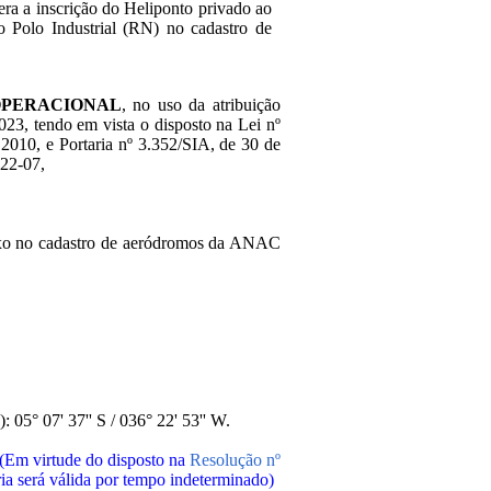
era a inscrição do Heliponto privado ao
o Polo Industrial (RN) no cadastro de
OPERACIONAL
, no uso da atribuição
2023, tendo em vista o disposto na Lei nº
2010, e Portaria nº 3.352/SIA, de 30 de
022-07,
baixo no cadastro de aeródromos da ANAC
 05° 07' 37'' S / 036° 22' 53'' W.
(Em virtude do disposto na
Resolução nº
aria será válida por tempo indeterminado)