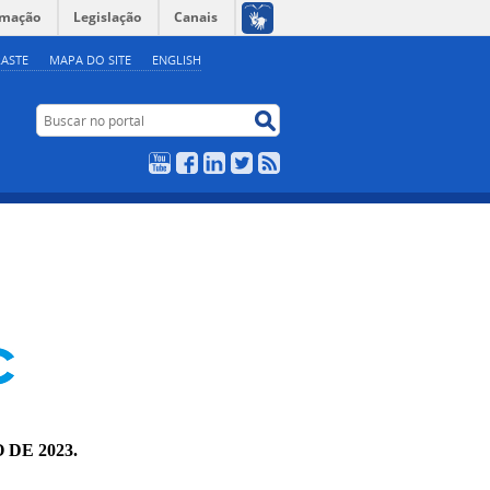
rmação
Legislação
Canais
ASTE
MAPA DO SITE
ENGLISH
Buscar no portal
Buscar no portal
YouTube
Facebook
LinkedIn
Twitter
RSS
 DE 2023.