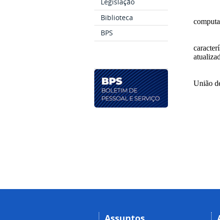
Legislação
Biblioteca
computa
BPS
caracte
atualiz
União de
Assuntos