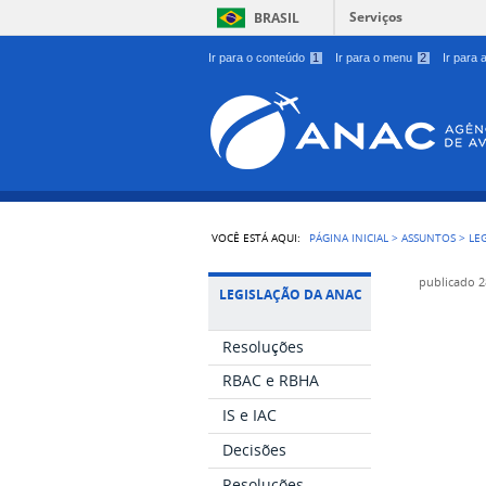
Serviços
BRASIL
Ir para o conteúdo
1
Ir para o menu
2
Ir para
VOCÊ ESTÁ AQUI:
PÁGINA INICIAL
>
ASSUNTOS
>
LE
publicado
2
LEGISLAÇÃO DA ANAC
Resoluções
RBAC e RBHA
IS e IAC
Decisões
Resoluções