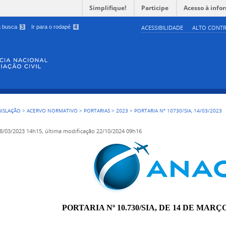
Simplifique!
Participe
Acesso à info
 a busca
3
Ir para o rodapé
4
ACESSIBILIDADE
ALTO CONTR
GISLAÇÃO
>
ACERVO NORMATIVO
>
PORTARIAS
>
2023
>
PORTARIA Nº 10730/SIA, 14/03/2023
8/03/2023 14h15,
última modificação
22/10/2024 09h16
PORTARIA Nº 10.730/SIA, DE 14 DE MARÇO