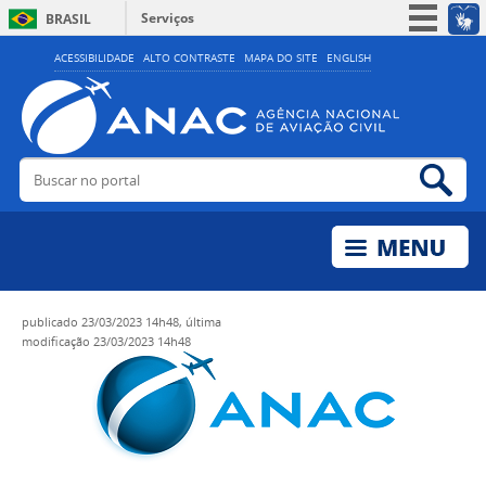
Serviços
BRASIL
Simplifique!
ACESSIBILIDADE
ALTO CONTRASTE
MAPA DO SITE
ENGLISH
Participe
Acesso à informação
Legislação
Buscar no portal
Bus
Canais
publicado
23/03/2023 14h48,
última
modificação
23/03/2023 14h48